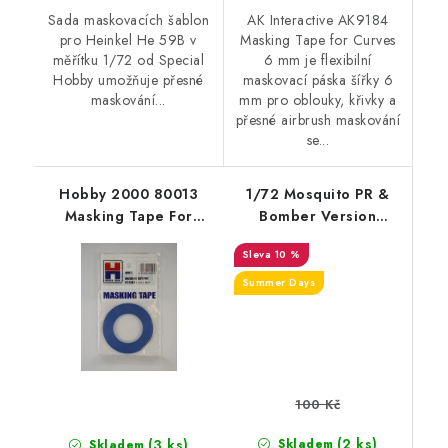
Sada maskovacích šablon
AK Interactive AK9184
pro Heinkel He 59B v
Masking Tape for Curves
měřítku 1/72 od Special
6 mm je flexibilní
Hobby umožňuje přesné
maskovací páska šířky 6
maskování...
mm pro oblouky, křivky a
přesné airbrush maskování
se...
Hobby 2000 80013
1/72 Mosquito PR &
Masking Tape For
Bomber Version
Curves 2mm x 18m
Canopy Mask
10 %
Summer Days
100 Kč
(2 ks)
(3 ks)
Skladem
Skladem