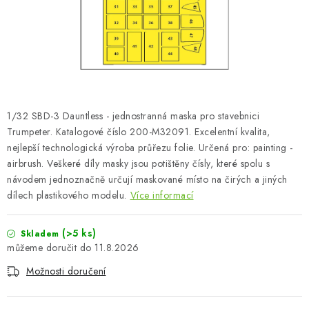
SKY RIDERS COFFEE
PRODÁVANÉ ZNAČKY
O nás
Doprava a platba
Obchodní podmínky
Podmínky ochrany osobních údajů
Reklamační řád
1/32 SBD-3 Dauntless - jednostranná maska pro stavebnici
Velkoobchod (B2B)
FAQ
Hromadná objednávka
Trumpeter. Katalogové číslo 200-M32091. Excelentní kvalita,
nejlepší technologická výroba průřezu folie. Určená pro: painting -
airbrush. Veškeré díly masky jsou potištěny čísly, které spolu s
návodem jednoznačně určují maskované místo na čirých a jiných
dílech plastikového modelu.
Více informací
(>5 ks)
Skladem
11.8.2026
Možnosti doručení