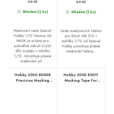
60 Kč
60 Kč
(2 ks)
(1 ks)
Skladem
Skladem
Maskovací sada Special
Sada maskovacích šablon
Hobby 1/72 Vautour IIA
pro Bloch MB 210 v
MASK je určena pro
měřítku 1/72 od Special
pohodlné zakrytí čirých
Hobby umožňuje přesné
dílů modelu v měřítku
maskování kabiny...
1/72. Umožňuje přesné
maskování při...
Hobby 2000 80008
Hobby 2000 80011
Precision Masking
Masking Tape For
Tape 4,5mm x 18m
Curves 1mm x 18m