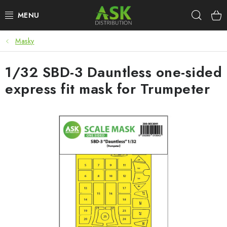
Přejít
Hleda
na
obsah
Masky
WARHAMMER
1/32 SBD-3 Dauntless one-sided
ASK PRODUKTY
express fit mask for Trumpeter
NOVINKY
PLASTIKOVÉ MODELY
DOPLŇKY K MODELŮM
BARVY A POMŮCKY
PUBLIKACE