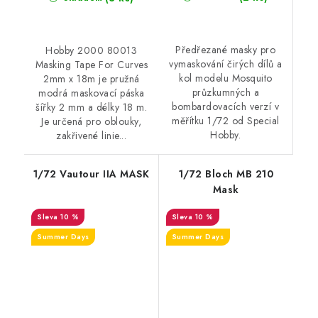
Předřezané masky pro
Hobby 2000 80013
vymaskování čirých dílů a
Masking Tape For Curves
kol modelu Mosquito
2mm x 18m je pružná
průzkumných a
modrá maskovací páska
bombardovacích verzí v
šířky 2 mm a délky 18 m.
měřítku 1/72 od Special
Je určená pro oblouky,
Hobby.
zakřivené linie...
1/72 Vautour IIA MASK
1/72 Bloch MB 210
Mask
10 %
10 %
Summer Days
Summer Days