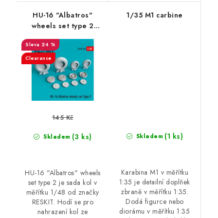
HU-16 "Albatros"
1/35 M1 carbine
wheels set type 2
(1/48)
24 %
Clearance
145 Kč
(1 ks)
(3 ks)
Skladem
Skladem
Karabina M1 v měřítku
HU-16 "Albatros" wheels
1:35 je detailní doplňek
set type 2 je sada kol v
zbraně v měřítku 1:35.
měřítku 1/48 od značky
Dodá figurce nebo
RESKIT. Hodí se pro
diorámu v měřítku 1:35
nahrazení kol ze