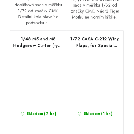
doplňková sada v měřítku
sada v měřítku 1/32 od
1/72 od značky CMK.
značky CMK. Nádrž Tiger
Detailní kola hlavního
Mothu na horním křídle...
podvozku a...
1/48 M5 and M8
1/72 CASA C-212 Wing
Hedgerow Cutter (type
Flaps, for Special
1) for Tamiya kits
Hobby
(2 ks)
(1 ks)
Skladem
Skladem