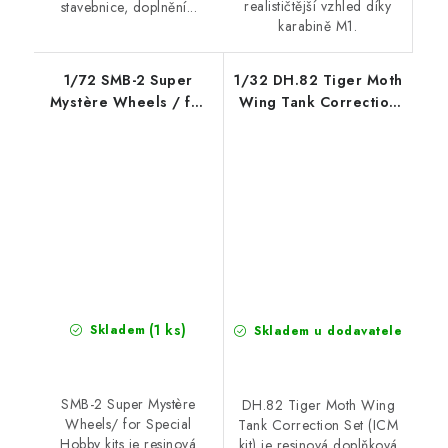
realističtější vzhled díky
stavebnice, doplnění...
karabině M1.
1/72 SMB-2 Super
1/32 DH.82 Tiger Moth
Mystère Wheels / for
Wing Tank Correction
Special Hobby kits
Set (ICM kit)
(1 ks)
Skladem
Skladem u dodavatele
SMB-2 Super Mystère
DH.82 Tiger Moth Wing
Wheels/ for Special
Tank Correction Set (ICM
Hobby kits je resinová
kit) je resinová doplňková