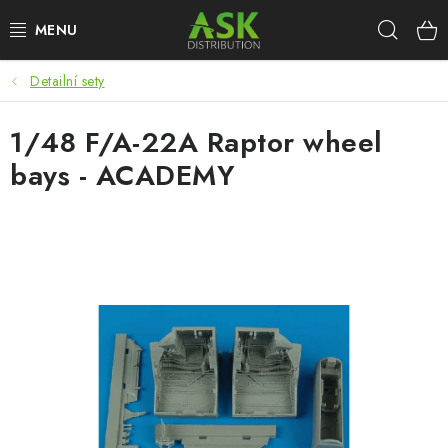
Přejít
Hleda
na
obsah
Detailní sety
WARHAMMER
1/48 F/A-22A Raptor wheel
ASK PRODUKTY
bays - ACADEMY
NOVINKY
PLASTIKOVÉ MODELY
DOPLŇKY K MODELŮM
BARVY A POMŮCKY
PUBLIKACE