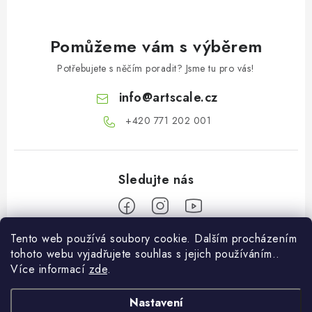
Pomůžeme vám s výběrem
Potřebujete s něčím poradit? Jsme tu pro vás!
info
@
artscale.cz
+420 771 202 001​
Tento web používá soubory cookie. Dalším procházením
Z
tohoto webu vyjadřujete souhlas s jejich používáním..
á
Více informací
zde
.
Informace pro vás
p
a
Nastavení
O nás