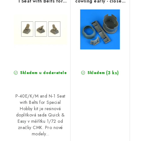
1 Seat with Belts for
cowling early - closed
Special
flaps recommended
for Hobby Boss
(3 ks)
Skladem u dodavatele
Skladem
P-40E/K/M and N-1 Seat
with Belts for Special
Hobby kit je resinová
doplňková sada Quick &
Easy v měřítku 1/72 od
značky CMK. Pro nové
modely...