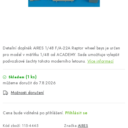
SKY RIDERS COFFEE
PRODÁVANÉ ZNAČKY
O nás
Doprava a platba
Obchodní podmínky
Podmínky ochrany osobních údajů
Reklamační řád
Detailní doplněk AIRES 1/48 F/A-22A Raptor wheel bays je určen
Velkoobchod (B2B)
FAQ
Hromadná objednávka
pro model v měřítku 1/48 od ACADEMY. Sada umožňuje vylepšit
podvozkové šachty tohoto moderního letounu.
Více informací
(1 ks)
Skladem
7.8.2026
Možnosti doručení
Cena bude viditelná po přihlášení.
Přihlásit se
Kód zboží:
115-4445
Značka:
AIRES