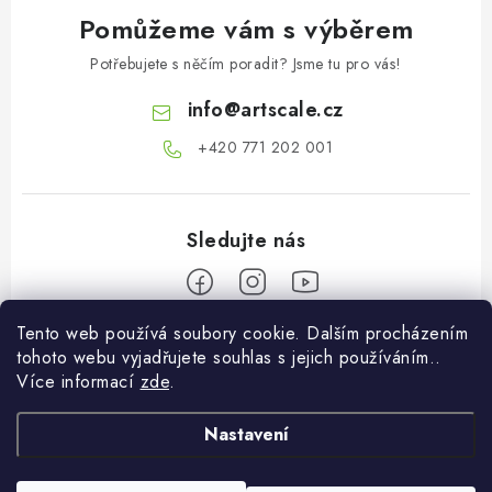
Pomůžeme vám s výběrem
Potřebujete s něčím poradit? Jsme tu pro vás!
info
@
artscale.cz
+420 771 202 001​
Tento web používá soubory cookie. Dalším procházením
Z
tohoto webu vyjadřujete souhlas s jejich používáním..
á
Více informací
zde
.
Informace pro vás
p
a
Nastavení
O nás
Můj účet
t
Doprava a platba