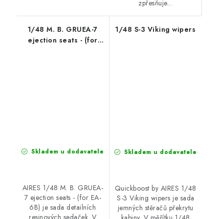
zpřesňuje...
1/48 M. B. GRUEA-7
1/48 S-3 Viking wipers
ejection seats - (for
EA-6B)
Skladem u dodavatele
Skladem u dodavatele
AIRES 1/48 M. B. GRUEA-
Quickboost by AIRES 1/48
7 ejection seats - (for EA-
S-3 Viking wipers je sada
6B) je sada detailních
jemných stěračů překrytu
resinových sedaček. V
kabiny. V měřítku 1/48