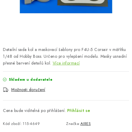
SKY RIDERS COFFEE
PRODÁVANÉ ZNAČKY
O nás
Doprava a platba
Obchodní podmínky
Podmínky ochrany osobních údajů
Reklamační řád
Detailní sada kol a maskovací šablony pro F4U-5 Corsair v měřítku
Velkoobchod (B2B)
FAQ
Hromadná objednávka
1/48 od Hobby Boss. Určeno pro vylepšení modelu. Masky usnadní
přesné barvení detailů kol.
Více informací
Skladem u dodavatele
Možnosti doručení
Cena bude viditelná po přihlášení.
Přihlásit se
Kód zboží:
115-4649
Značka:
AIRES