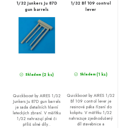
1/32 Junkers Ju 87D
1/32 Bf 109 control
gun barrels
lever
(1 ks)
(2 ks)
Skladem
Skladem
Quickboost by AIRES 1/32
Quickboost by AIRES 1/32
Bf 109 control lever je
Junkers Ju 87D gun barrels
resinová páka řízení do
je sada detailních hlavní
kokpitu. V měřítku 1/32
leteckých zbraní. V měřítku
nahrazuje zjednodušený
1/32 nahrazují plné či
díl stavebnice a
příliš silné díly...