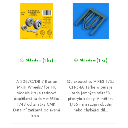
for HK Models kits
(1 ks)
(1 ks)
Skladem
Skladem
A-20B/C/DB-7 Boston
Quickboost by AIRES 1/35
Mk.III Wheels/ for HK
CH-54A Tarhe wipers je
Models kits je resinová
sada jemných stěračů
doplňková sada v měřítku
překrytu kabiny. V měřítku
1/48 od značky CMK.
1/35 nahrazuje robustní
Detailní zatížená odlévaná
nebo chybějící díl...
kola...