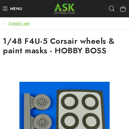
Přejít
Hleda
na
obsah
Detailní sety
WARHAMMER
1/48 F4U-5 Corsair wheels &
ASK PRODUKTY
paint masks - HOBBY BOSS
NOVINKY
PLASTIKOVÉ MODELY
DOPLŇKY K MODELŮM
BARVY A POMŮCKY
PUBLIKACE