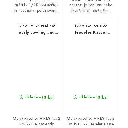
měřítku 1/48 zvýrazňuje
nahrazuje robustní nebo
tvar sedadla, polstrování,...
chybějící díl ostřejším...
1/72 F6F-3 Hellcat
1/32 Fw 190D-9
early cowling and
Fieseler Kassel
cooling flaps - closed
cowling recommended
recommended for
for Hasegawa
Eduard
(3 ks)
(3 ks)
Skladem
Skladem
Quickboost by AIRES 1/72
Quickboost by AIRES 1/32
F6F-3 Hellcat early
Fw 190D-9 Fieseler Kassel