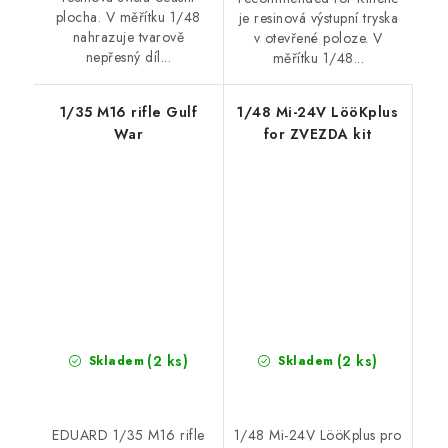
plocha. V měřítku 1/48
je resinová výstupní tryska
nahrazuje tvarově
v otevřené poloze. V
nepřesný díl...
měřítku 1/48...
1/35 M16 rifle Gulf
1/48 Mi-24V LööKplus
War
for ZVEZDA kit
(2 ks)
(2 ks)
Skladem
Skladem
EDUARD 1/35 M16 rifle
1/48 Mi-24V LööKplus pro