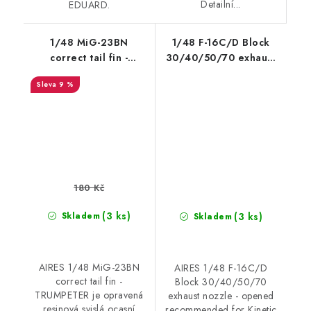
Detailní...
EDUARD.
1/48 MiG-23BN
1/48 F-16C/D Block
correct tail fin -
30/40/50/70 exhaust
TRUMPETER
nozzle - opened
9 %
recommended for
Kinetic
180 Kč
(3 ks)
(3 ks)
Skladem
Skladem
AIRES 1/48 MiG-23BN
AIRES 1/48 F-16C/D
correct tail fin -
Block 30/40/50/70
TRUMPETER je opravená
exhaust nozzle - opened
resinová svislá ocasní
recommended for Kinetic