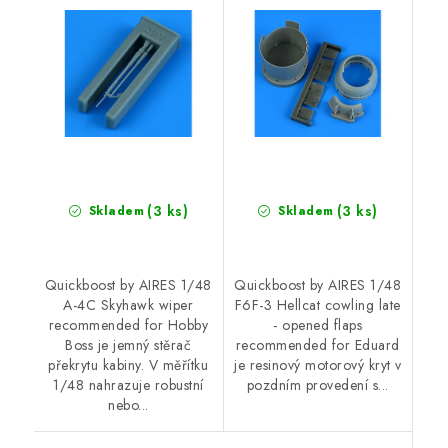
for Hobby Boss
flaps recommended
for Eduard
(3 ks)
(3 ks)
Skladem
Skladem
Quickboost by AIRES 1/48
Quickboost by AIRES 1/48
A-4C Skyhawk wiper
F6F-3 Hellcat cowling late
recommended for Hobby
- opened flaps
Boss je jemný stěrač
recommended for Eduard
překrytu kabiny. V měřítku
je resinový motorový kryt v
1/48 nahrazuje robustní
pozdním provedení s...
nebo...