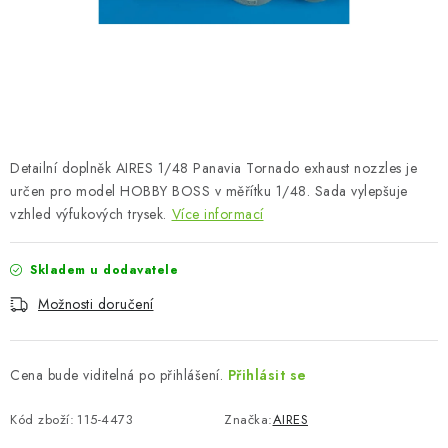
SKY RIDERS COFFEE
PRODÁVANÉ ZNAČKY
O nás
Doprava a platba
Obchodní podmínky
Podmínky ochrany osobních údajů
Reklamační řád
Detailní doplněk AIRES 1/48 Panavia Tornado exhaust nozzles je
Velkoobchod (B2B)
FAQ
Hromadná objednávka
určen pro model HOBBY BOSS v měřítku 1/48. Sada vylepšuje
vzhled výfukových trysek.
Více informací
Skladem u dodavatele
Možnosti doručení
Cena bude viditelná po přihlášení.
Přihlásit se
Kód zboží:
115-4473
Značka:
AIRES