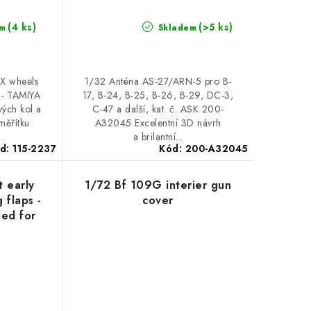
(4 ks)
(>5 ks)
m
Skladem
IX wheels
1/32 Anténa AS-27/ARN-5 pro B-
 - TAMIYA
17, B-24, B-25, B-26, B-29, DC-3,
vých kol a
C-47 a další, kat. č. ASK 200-
měřítku
A32045 Excelentní 3D návrh
a brilantní...
d:
115-2237
Kód:
200-A32045
t early
1/72 Bf 109G interier gun
 flaps -
cover
ed for