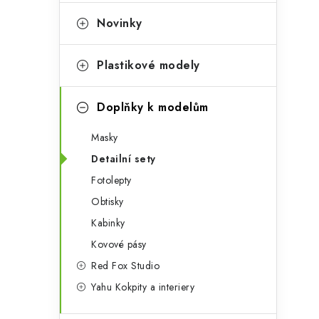
e
t
g
Novinky
r
o
a
r
Plastikové modely
n
i
Doplňky k modelům
e
n
Masky
í
Detailní sety
p
Fotolepty
a
Obtisky
n
Kabinky
Kovové pásy
e
Red Fox Studio
l
Yahu Kokpity a interiery