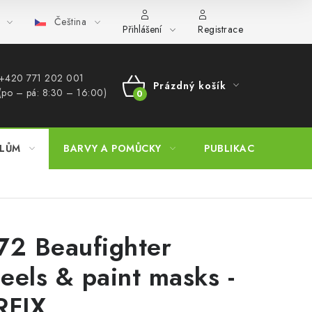
Čeština
bchod (B2B)
FAQ
Hromadná objednávka
Přihlášení
Registrace
+420 771 202 001​
Prázdný košík
(po – pá: 8:30 – 16:00)
NÁKUPNÍ
KOŠÍK
ELŮM
BARVY A POMŮCKY
PUBLIKACE
SKY 
72 Beaufighter
eels & paint masks -
RFIX