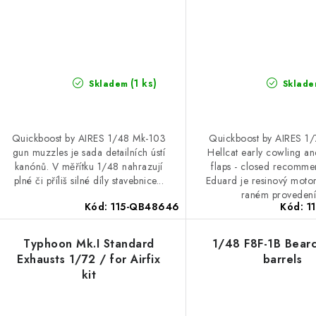
(1 ks)
Skladem
Sklade
Quickboost by AIRES 1/48 Mk-103
Quickboost by AIRES 1
gun muzzles je sada detailních ústí
Hellcat early cowling a
kanónů. V měřítku 1/48 nahrazují
flaps - closed recomme
plné či příliš silné díly stavebnice...
Eduard je resinový motor
raném provedení.
Kód:
115-QB48646
Kód:
1
Typhoon Mk.I Standard
1/48 F8F-1B Bear
Exhausts 1/72 / for Airfix
barrels
kit