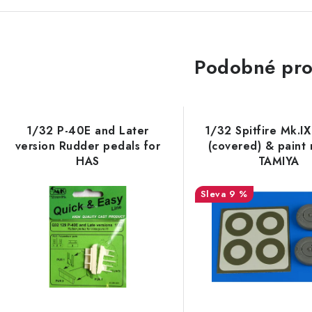
Podobné pro
1/32 P-40E and Later
1/32 Spitfire Mk.I
version Rudder pedals for
(covered) & paint 
HAS
TAMIYA
9 %