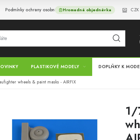
CZK
Podmínky ochrany osobních údajů
Reklamační řád
Velkoo
Hromadná objednávka
OVINKY
PLASTIKOVÉ MODELY
DOPLŇKY K MOD
ufighter wheels & paint masks - AIRFIX
1/
wh
AI