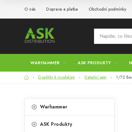
Přejít
O nás
Doprava a platba
Obchodní podmínky
na
obsah
WARHAMMER
ASK PRODUKTY
N
Domů
Doplňky k modelům
Detailní sety
1/72 Bea
P
K
Přeskočit
Warhammer
kategorie
a
o
t
s
ASK Produkty