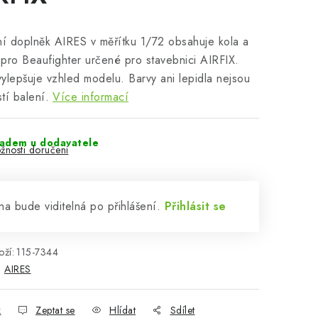
ní doplněk AIRES v měřítku 1/72 obsahuje kola a
pro Beaufighter určené pro stavebnici AIRFIX.
ylepšuje vzhled modelu. Barvy ani lepidla nejsou
tí balení.
Více informací
ladem u dodavatele
žnosti doručení
a bude viditelná po přihlášení.
Přihlásit se
ží:
115-7344
:
AIRES
k
Zeptat se
Hlídat
Sdílet