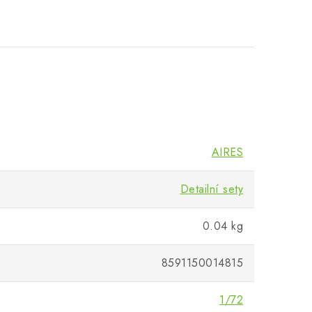
AIRES
Detailní sety
0.04 kg
8591150014815
1/72