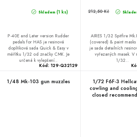
212,50 Kč
(1 ks)
Skladem
Sklade
P-40E and Later version Rudder
AIRES 1/32 Spitfire Mk.
pedals for HAS je resinová
(covered) & paint masks
doplňková sada Quick & Easy v
je sada detailních resino
měřítku 1/32 od značky CMK. Je
vyřezaných masek. V 
určená k vylepšení...
1/32...
Kód:
129-Q32129
Kó
1/48 Mk-103 gun muzzles
1/72 F6F-3 Hellca
cowling and cooling
closed recommend
Eduard