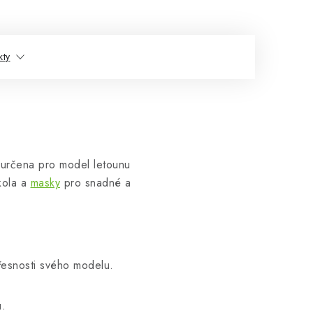
kty
 určena pro model letounu
kola a
masky
pro snadné a
přesnosti svého modelu.
u.