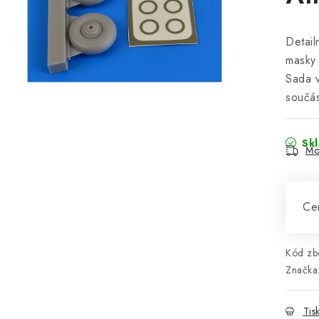
Detail
masky 
Sada v
součás
Sk
Mo
Cen
Kód zbo
Značka
Tis