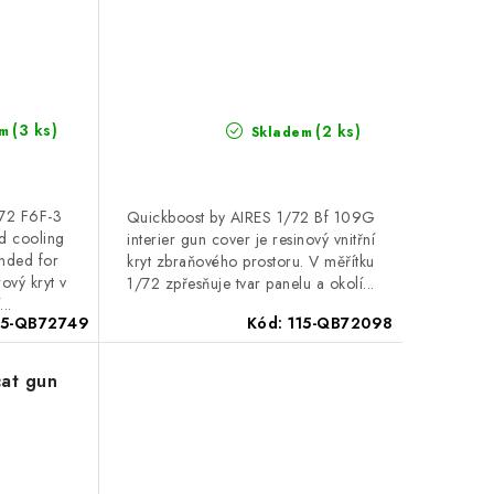
(3 ks)
(2 ks)
m
Skladem
/72 F6F-3
Quickboost by AIRES 1/72 Bf 109G
nd cooling
interier gun cover je resinový vnitřní
nded for
kryt zbraňového prostoru. V měřítku
ový kryt v
1/72 zpřesňuje tvar panelu a okolí...
..
15-QB72749
Kód:
115-QB72098
cat gun