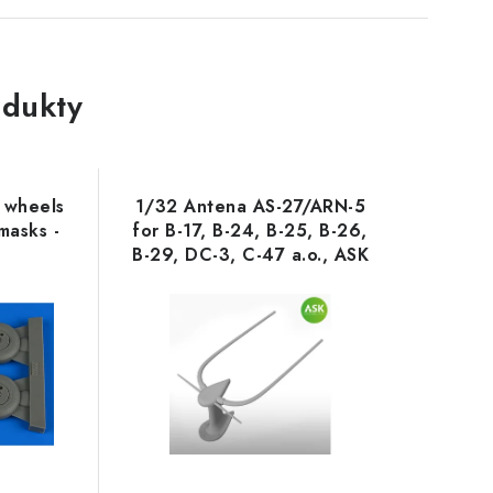
dukty
X wheels
1/32 Antena AS-27/ARN-5
masks -
for B-17, B-24, B-25, B-26,
B-29, DC-3, C-47 a.o., ASK
cat. no 200-A32045