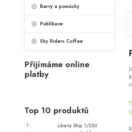
Barvy a pomůcky
Publikace
Sky Riders Coffee
Přijímáme online
D
platby
B
č
Top 10 produktů
Liberty Ship 1/350
B