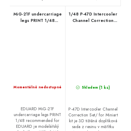
MiG-21F undercarriage
1/48 P-47D Intercooler
legs PRINT 1/48
Channel Correction
recommended for
Set/for Miniart kit
EDUARD
(1 ks)
Momentálně nedostupné
Skladem
EDUARD MiG-21F
P-47D Intercooler Channel
undercarriage legs PRINT
Correction Set/ for Miniart
1/48 recommended for
kit je 3D tištěná doplňková
EDUARD je modelářský
sada z resinu v měřítku