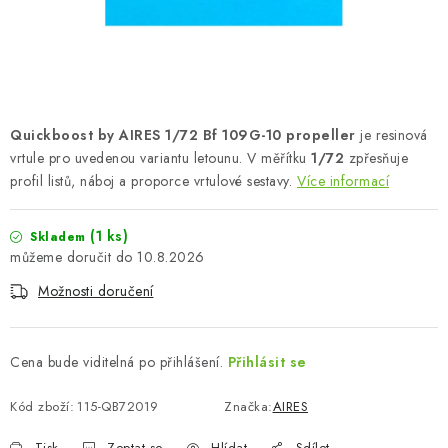
SKY RIDERS COFFEE
PRODÁVANÉ ZNAČKY
O nás
Doprava a platba
Obchodní podmínky
Quickboost by AIRES 1/72 Bf 109G-10 propeller
je resinová
Podmínky ochrany osobních údajů
Reklamační řád
vrtule pro uvedenou variantu letounu. V měřítku
1/72
zpřesňuje
Velkoobchod (B2B)
FAQ
Hromadná objednávka
profil listů, náboj a proporce vrtulové sestavy.
Více informací
(1 ks)
Skladem
10.8.2026
Možnosti doručení
Cena bude viditelná po přihlášení.
Přihlásit se
Kód zboží:
115-QB72019
Značka:
AIRES
Tisk
Zeptat se
Hlídat
Sdílet