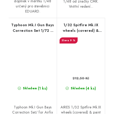
doplněk v měřítku 1/48
1/48 od značky CMK.
určený pro stavebnici
Vnitřní vedení...
EDUARD.
Typhoon Mk.I Gun Bays
1/32 Spitfire Mk.IX
Correction Set 1/72 /
wheels (covered) &
for Airfix kit
paint masks - TAMIYA
9 %
212,50 Kč
(1 ks)
(4 ks)
Skladem
Skladem
Typhoon Mk.I Gun Bays
AIRES 1/32 Spitfire Mk.IX
Correction Set/ for Airfix
wheels (covered) & paint