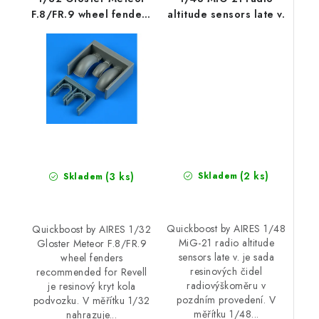
F.8/FR.9 wheel fenders
altitude sensors late v.
recommended for
Revell
(2 ks)
(3 ks)
Skladem
Skladem
Quickboost by AIRES 1/48
Quickboost by AIRES 1/32
MiG-21 radio altitude
Gloster Meteor F.8/FR.9
sensors late v. je sada
wheel fenders
resinových čidel
recommended for Revell
radiovýškoměru v
je resinový kryt kola
pozdním provedení. V
podvozku. V měřítku 1/32
měřítku 1/48...
nahrazuje...