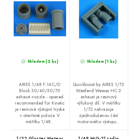
recommended for
Kinetic
(3 ks)
(1 ks)
Skladem
Skladem
AIRES 1/48 F-16C/D
Quickboost by AIRES 1/72
Block 30/40/50/70
Westland Wessex HC.2
exhaust nozzle - opened
exhaust je resinový
recommended for Kinetic
výfukový díl. V měřítku
je resinová výstupní tryska
1/72 nahrazuje
v otevřené poloze. V
zjednodušenou část
měřítku 1/48...
motorového výstupu...
1/32 Gloster Meteor
1/48 MiG-21 radio