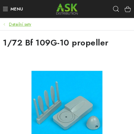
Přejít
Hleda
na
obsah
Detailní sety
WARHAMMER
1/72 Bf 109G-10 propeller
ASK PRODUKTY
NOVINKY
PLASTIKOVÉ MODELY
DOPLŇKY K MODELŮM
BARVY A POMŮCKY
PUBLIKACE