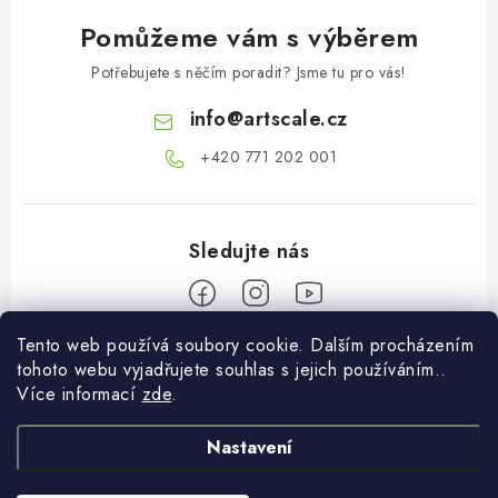
Pomůžeme vám s výběrem
Potřebujete s něčím poradit? Jsme tu pro vás!
info
@
artscale.cz
+420 771 202 001​
Tento web používá soubory cookie. Dalším procházením
Z
tohoto webu vyjadřujete souhlas s jejich používáním..
á
Více informací
zde
.
Informace pro vás
p
a
Nastavení
O nás
Můj účet
t
Doprava a platba