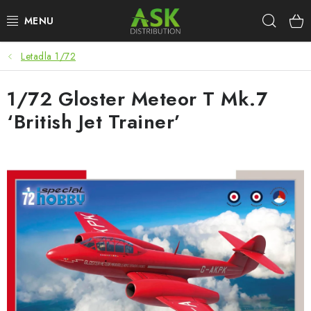
Přejít
Hleda
na
obsah
Letadla 1/72
WARHAMMER
1/72 Gloster Meteor T Mk.7
ASK PRODUKTY
‘British Jet Trainer’
NOVINKY
PLASTIKOVÉ MODELY
DOPLŇKY K MODELŮM
BARVY A POMŮCKY
PUBLIKACE