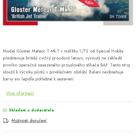
SKY RIDERS COFFEE
PRODÁVANÉ ZNAČKY
O nás
Doprava a platba
Obchodní podmínky
Podmínky ochrany osobních údajů
Reklamační řád
Model Gloster Meteor T Mk.7 v měřítku 1/72 od Special Hobby
Velkoobchod (B2B)
FAQ
Hromadná objednávka
představuje britský cvičný proudový letoun, vyvinutý na základě
prvního operačně nasazeného proudového stíhače RAF. Tento stroj
sloužil k výcviku pilotů v poválečném období. Balení neobsahuje
barvy ani lepidla potřebné k sestavení.
Více informací
Skladem u dodavatele
Možnosti doručení