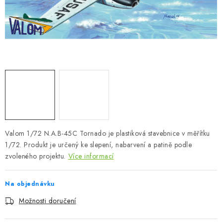
SKY RIDERS COFFEE
PRODÁVANÉ ZNAČKY
O nás
Doprava a platba
Obchodní podmínky
Podmínky ochrany osobních údajů
Reklamační řád
Velkoobchod (B2B)
FAQ
Hromadná objednávka
Valom 1/72 N.A.B-45C Tornado je plastiková stavebnice v měřítku
1/72. Produkt je určený ke slepení, nabarvení a patině podle
zvoleného projektu.
Více informací
Na objednávku
Možnosti doručení