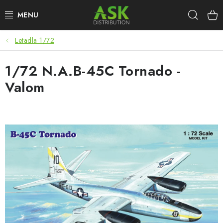
Přejít
Hleda
na
obsah
Letadla 1/72
WARHAMMER
1/72 N.A.B-45C Tornado -
ASK PRODUKTY
Valom
NOVINKY
PLASTIKOVÉ MODELY
DOPLŇKY K MODELŮM
BARVY A POMŮCKY
PUBLIKACE