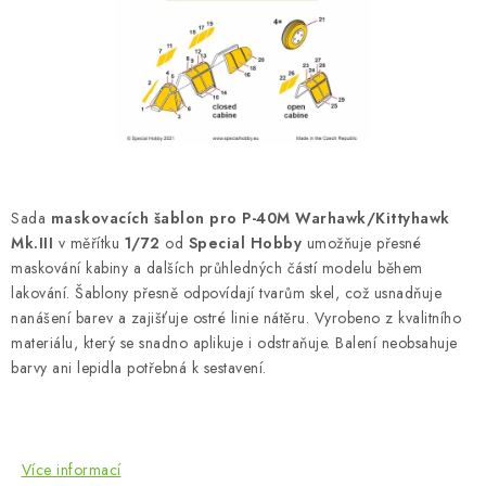
SKY RIDERS COFFEE
PRODÁVANÉ ZNAČKY
O nás
Doprava a platba
Obchodní podmínky
Podmínky ochrany osobních údajů
Reklamační řád
Velkoobchod (B2B)
FAQ
Hromadná objednávka
Sada
maskovacích šablon pro P-40M Warhawk/Kittyhawk
Mk.III
v měřítku
1/72
od
Special Hobby
umožňuje přesné
maskování kabiny a dalších průhledných částí modelu během
lakování. Šablony přesně odpovídají tvarům skel, což usnadňuje
nanášení barev a zajišťuje ostré linie nátěru. Vyrobeno z kvalitního
materiálu, který se snadno aplikuje i odstraňuje. Balení neobsahuje
barvy ani lepidla potřebná k sestavení.
Více informací