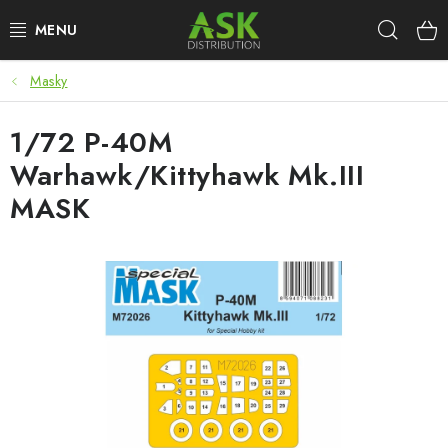
Přejít
Hleda
na
obsah
Masky
WARHAMMER
1/72 P-40M
ASK PRODUKTY
Warhawk/Kittyhawk Mk.III
NOVINKY
MASK
PLASTIKOVÉ MODELY
DOPLŇKY K MODELŮM
BARVY A POMŮCKY
PUBLIKACE