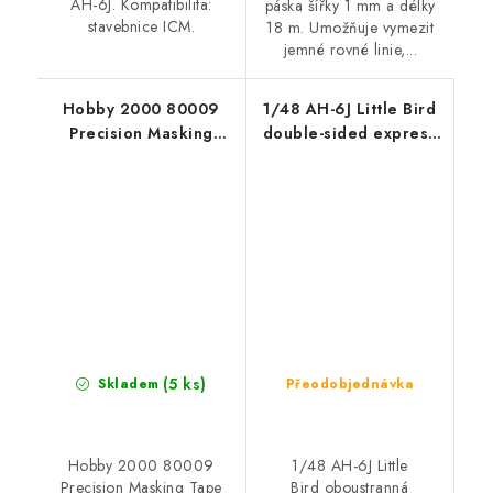
AH-6J. Kompatibilita:
páska šířky 1 mm a délky
stavebnice ICM.
18 m. Umožňuje vymezit
jemné rovné linie,...
Hobby 2000 80009
1/48 AH-6J Little Bird
Precision Masking
double-sided express
Tape 5mm x 18m
fit mask for ICM
(5 ks)
Skladem
Přeodobjednávka
Hobby 2000 80009
1/48 AH-6J Little
Precision Masking Tape
Bird oboustranná