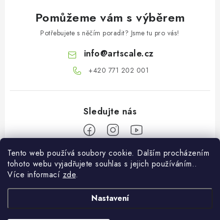
Pomůžeme vám s výběrem
Potřebujete s něčím poradit? Jsme tu pro vás!
info
@
artscale.cz
+420 771 202 001​
Tento web používá soubory cookie. Dalším procházením
Z
tohoto webu vyjadřujete souhlas s jejich používáním..
á
Více informací
zde
.
Informace pro vás
p
a
Nastavení
O nás
Můj účet
t
Doprava a platba