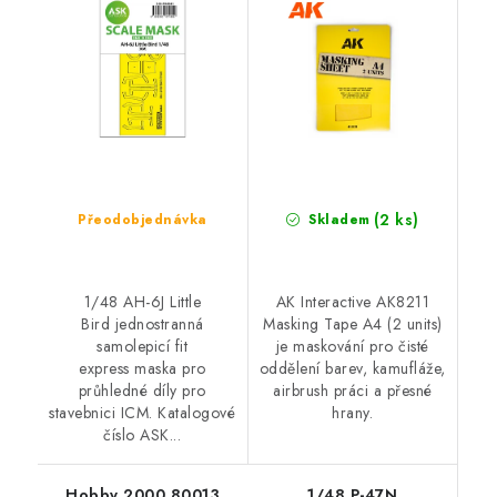
(2 ks)
Přeodobjednávka
Skladem
1/48 AH-6J Little
AK Interactive AK8211
Bird jednostranná
Masking Tape A4 (2 units)
samolepicí fit
je maskování pro čisté
express maska pro
oddělení barev, kamufláže,
průhledné díly pro
airbrush práci a přesné
stavebnici ICM. Katalogové
hrany.
číslo ASK...
Hobby 2000 80013
1/48 P-47N