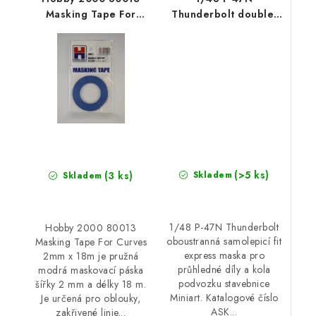
Masking Tape For
Thunderbolt double-
Curves 2mm x 18m
sided express fit mask
for MINIART
(>5 ks)
(3 ks)
Skladem
Skladem
1/48 P-47N Thunderbolt
Hobby 2000 80013
oboustranná samolepicí fit
Masking Tape For Curves
express maska pro
2mm x 18m je pružná
průhledné díly a kola
modrá maskovací páska
podvozku stavebnice
šířky 2 mm a délky 18 m.
Miniart. Katalogové číslo
Je určená pro oblouky,
ASK...
zakřivené linie...