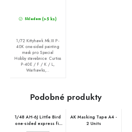
(>5 ks)
Skladem
1/72 Kittyhawk Mk.III P-
40K one-sided painting
mask pro Special
Hobby stavebnice: Curtiss
P-40E / F / K / L,
Warhawks,...
Podobné produkty
1/48 AH-6J Little Bird
AK Masking Tape A4 -
one-sided express fit
2 Units
mask for ICM