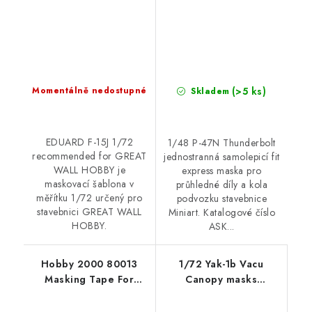
(>5 ks)
Momentálně nedostupné
Skladem
EDUARD F-15J 1/72
1/48 P-47N Thunderbolt
recommended for GREAT
jednostranná samolepicí fit
WALL HOBBY je
express maska pro
maskovací šablona v
průhledné díly a kola
měřítku 1/72 určený pro
podvozku stavebnice
stavebnici GREAT WALL
Miniart. Katalogové číslo
HOBBY.
ASK...
Hobby 2000 80013
1/72 Yak-1b Vacu
Masking Tape For
Canopy masks
Curves 2mm x 18m
(Brengun kit) canopy
mask for Brengun kit