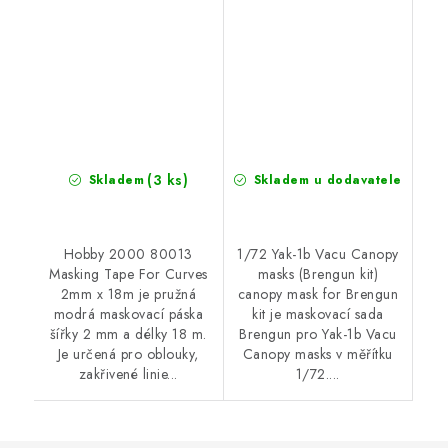
(3 ks)
Skladem
Skladem u dodavatele
Hobby 2000 80013
1/72 Yak-1b Vacu Canopy
Masking Tape For Curves
masks (Brengun kit)
2mm x 18m je pružná
canopy mask for Brengun
modrá maskovací páska
kit je maskovací sada
šířky 2 mm a délky 18 m.
Brengun pro Yak-1b Vacu
Je určená pro oblouky,
Canopy masks v měřítku
zakřivené linie...
1/72....