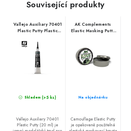
Související produkty
Vallejo Auxiliary 70401
AK Complements
Plastic Putty Plastic
Elastic Masking Putty
Putty (20 ml)
(80 gr)
(>5 ks)
Skladem
Na objednávku
Vallejo Auxiliary 70401
Camouflage Elastic Putty
Plastic Putty (20 ml) je
je opakovaně použitelná
jemný modelářský tmel pro
elastická maskovací hmota