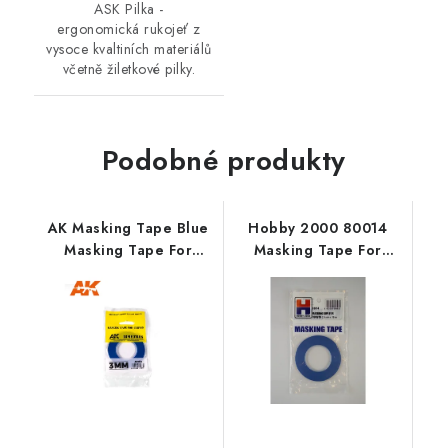
ASK Pilka -
ergonomická rukojeť z
vysoce kvaltiních materiálů
včetně žiletkové pilky.
Podobné produkty
AK Masking Tape Blue
Hobby 2000 80014
Masking Tape For
Masking Tape For
Curves 3 Mm
Curves 2,5mm x 18m