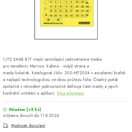
SKY RIDERS COFFEE
PRODÁVANÉ ZNAČKY
O nás
Doprava a platba
Obchodní podmínky
Podmínky ochrany osobních údajů
Reklamační řád
Velkoobchod (B2B)
FAQ
Hromadná objednávka
1/72 SAAB B17 vnější samolepící jednostranná maska
pro stavebnici Marivox. Kabina - vnější strana a
masky koleček. Katalogové číslo: 200-M72054 v excelentní kvalitě
a nejlepší technologickou výrobou průřezu folie. Číselný potisk
společně s návodem jednoznačně definuje části masky a jejich
konkrétní umístění a aplikaci.
Více informací
(>5 ks)
Skladem
11.8.2026
Možnosti doručení