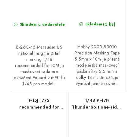
(5 ks)
Skladem
Skladem u dodavatele
Hobby 2000 80010
B-26C-45 Marauder US
Precision Masking Tape
national insignia & tail
5,5mm x 18m je přesná
marking 1/48
modelářská maskovací
recommended for ICM je
páska šířky 5,5 mm a
maskovací sada pro
délky 18 m. Umožňuje
označení Eduard v měřítku
vymezit jemné rovné...
1/48 pro model...
F-15J 1/72
1/48 P-47N
recommended for
Thunderbolt one-sided
GREAT WALL HOBBY
express fit mask for
MINIART