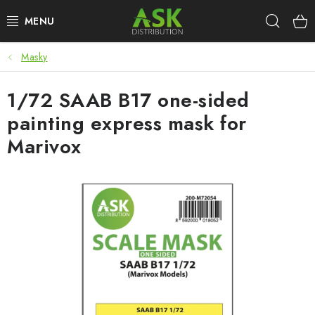
Přejít
Hleda
na
obsah
Masky
WARHAMMER
1/72 SAAB B17 one-sided
ASK PRODUKTY
painting express mask for
NOVINKY
Marivox
PLASTIKOVÉ MODELY
DOPLŇKY K MODELŮM
BARVY A POMŮCKY
PUBLIKACE