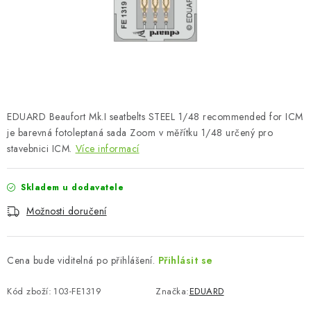
SKY RIDERS COFFEE
PRODÁVANÉ ZNAČKY
O nás
Doprava a platba
Obchodní podmínky
Podmínky ochrany osobních údajů
Reklamační řád
EDUARD Beaufort Mk.I seatbelts STEEL 1/48 recommended for ICM
Velkoobchod (B2B)
FAQ
Hromadná objednávka
je barevná fotoleptaná sada Zoom v měřítku 1/48 určený pro
stavebnici ICM.
Více informací
Skladem u dodavatele
Možnosti doručení
Cena bude viditelná po přihlášení.
Přihlásit se
Kód zboží:
103-FE1319
Značka:
EDUARD