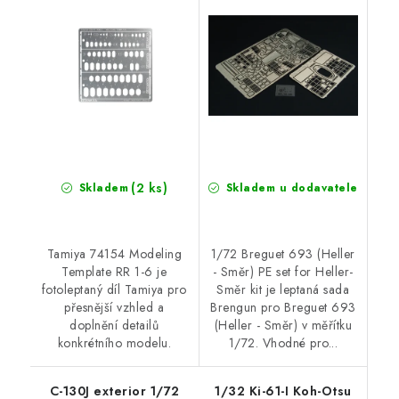
1-6
for Heller-Směr kit
(2 ks)
Skladem
Skladem u dodavatele
Tamiya 74154 Modeling
1/72 Breguet 693 (Heller
Template RR 1-6 je
- Směr) PE set for Heller-
fotoleptaný díl Tamiya pro
Směr kit je leptaná sada
přesnější vzhled a
Brengun pro Breguet 693
doplnění detailů
(Heller - Směr) v měřítku
konkrétního modelu.
1/72. Vhodné pro...
C-130J exterior 1/72
1/32 Ki-61-I Koh-Otsu