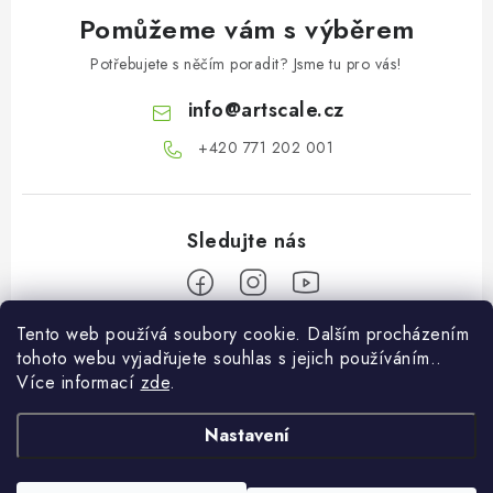
Pomůžeme vám s výběrem
Potřebujete s něčím poradit? Jsme tu pro vás!
info
@
artscale.cz
+420 771 202 001​
Tento web používá soubory cookie. Dalším procházením
Z
tohoto webu vyjadřujete souhlas s jejich používáním..
á
Více informací
zde
.
Informace pro vás
p
a
Nastavení
O nás
Můj účet
t
Doprava a platba