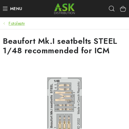
Přejít
Hleda
na
obsah
Fotolepty
WARHAMMER
Beaufort Mk.I seatbelts STEEL
ASK PRODUKTY
1/48 recommended for ICM
NOVINKY
PLASTIKOVÉ MODELY
DOPLŇKY K MODELŮM
BARVY A POMŮCKY
PUBLIKACE