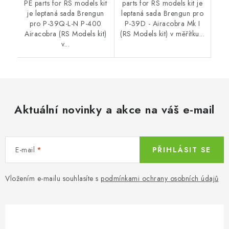
PE parts for RS models kit
parts for RS models kit je
je leptaná sada Brengun
leptaná sada Brengun pro
pro P-39Q-L-N P-400
P-39D - Airacobra Mk I
Airacobra (RS Models kit)
(RS Models kit) v měřítku...
v...
Aktuální novinky a akce na váš e-mail
E-mail
PŘIHLÁSIT SE
Vložením e-mailu souhlasíte s
podmínkami ochrany osobních údajů