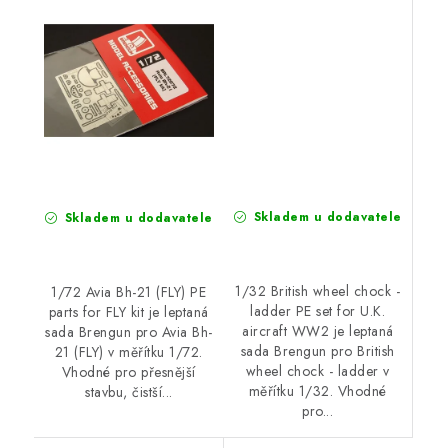
for U.K. aircraft WW2
Skladem u dodavatele
Skladem u dodavatele
1/32 British wheel chock -
1/72 Avia Bh-21 (FLY) PE
ladder PE set for U.K.
parts for FLY kit je leptaná
aircraft WW2 je leptaná
sada Brengun pro Avia Bh-
sada Brengun pro British
21 (FLY) v měřítku 1/72.
wheel chock - ladder v
Vhodné pro přesnější
měřítku 1/32. Vhodné
stavbu, čistší...
pro...