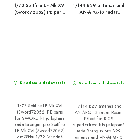
1/72 Spitfire LF Mk XVI
1/144 B29 antenas and
(Sword72052) PE parts
AN-APQ-13 radar
for SWORD kit
Resin-PE set for B-29
superfortress kits
Skladem u dodavatele
Skladem u dodavatele
1/72 Spitfire LF Mk XVI
1/144 B29 antenas and
(Sword72052) PE parts
AN-APQ-13 radar Resin-
for SWORD kit je leptaná
PE set for B-29
sada Brengun pro Spitfire
superfortress kits je leptaná
LF Mk XVI (Sword72052)
sada Brengun pro B29
v měřítku 1/72. Vhodné
antenas and AN-APQ-13