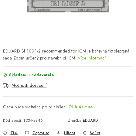
SKY RIDERS COFFEE
PRODÁVANÉ ZNAČKY
O nás
Doprava a platba
Obchodní podmínky
Podmínky ochrany osobních údajů
Reklamační řád
EDUARD Bf 109F-2 recommended for ICM je barevná fotoleptaná
Velkoobchod (B2B)
FAQ
Hromadná objednávka
sada Zoom určený pro stavebnici ICM.
Více informací
Skladem u dodavatele
Možnosti doručení
Cena bude viditelná po přihlášení.
Přihlásit se
Kód zboží:
103-FE346
Značka:
EDUARD
Tisk
Zeptat se
Hlídat
Sdílet