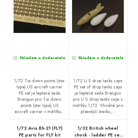
Skladem u dodavatele
Skladem u dodavatele
1/72 Tie down points (star
1/72 U S drop tanks caps
type) US aircraft carrier
PE set of drop tanks caps
PE set je leptaná sada
je leptaná sada Brengun
Brengun pro Tie down
pro U S drop tanks caps v
points (star type) US
měřítku 1/72. Vhodné pro
aircraft carrier v měřítku...
přesnější stavbu,...
1/72 Avia Bh-21 (FLY)
1/32 British wheel
PE parts for FLY kit
chock - ladder PE set