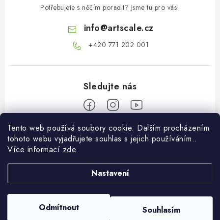
Potřebujete s něčím poradit? Jsme tu pro vás!
info
@
artscale.cz
+420 771 202 001​
Tento web používá soubory cookie. Dalším procházením
Z
tohoto webu vyjadřujete souhlas s jejich používáním..
á
Více informací
zde
.
Informace pro vás
p
a
Nastavení
O nás
Můj účet
t
Doprava a platba
í
Přihlásit se
Odmítnout
Souhlasím
Copyright 2026
Art Scale Kit Distribution
. Všechna práva vyhrazena.
Obchodní podmínky
Registrace