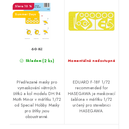
HASEGAWA
10 %
Summer Days
60 Kč
(2 ks)
Skladem
Momentálně nedostupné
Předřezané masky pro
EDUARD F-18F 1/72
vymaskování větrných
recommended for
štítků a kol modelu DH.94
HASEGAWA je maskovací
Moth Minor v měřítku 1/72
šablona v měřítku 1/72
od Special Hobby. Masky
určený pro stavebnici
pro štítky jsou
HASEGAWA.
oboustranné.