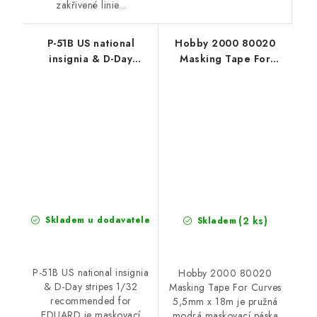
zakřivené linie...
P-51B US national
Hobby 2000 80020
insignia & D-Day
Masking Tape For
stripes 1/32
Curves 5,5mm x 18m
recommended for
EDUARD
(2 ks)
Skladem u dodavatele
Skladem
P-51B US national insignia
Hobby 2000 80020
& D-Day stripes 1/32
Masking Tape For Curves
recommended for
5,5mm x 18m je pružná
EDUARD je maskovací
modrá maskovací páska