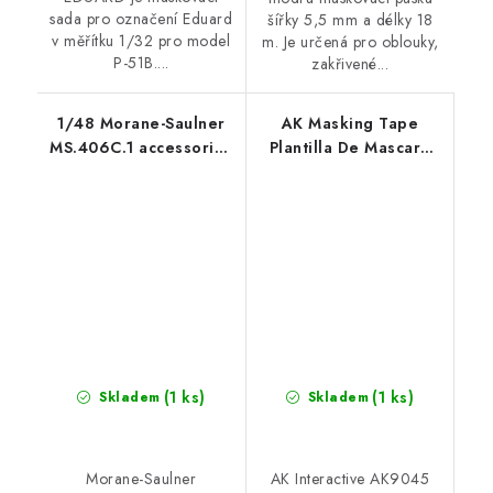
sada pro označení Eduard
šířky 5,5 mm a délky 18
v měřítku 1/32 pro model
m. Je určená pro oblouky,
P-51B....
zakřivené...
1/48 Morane-Saulner
AK Masking Tape
MS.406C.1 accessories
Plantilla De Mascara
set for Dora Wings
Para Aerografía (2
Unid Tamaño A4)
(1 ks)
(1 ks)
Skladem
Skladem
Morane-Saulner
AK Interactive AK9045