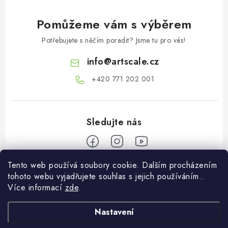
Pomůžeme vám s výběrem
Potřebujete s něčím poradit? Jsme tu pro vás!
info
@
artscale.cz
+420 771 202 001​
Tento web používá soubory cookie. Dalším procházením
Z
tohoto webu vyjadřujete souhlas s jejich používáním..
á
Více informací
zde
.
Informace pro vás
p
a
Nastavení
O nás
Můj účet
t