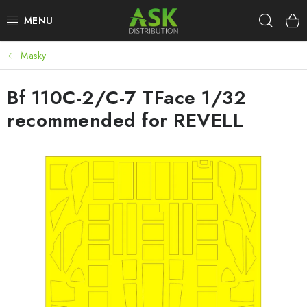
Přejít
Hleda
na
obsah
Masky
WARHAMMER
Bf 110C-2/C-7 TFace 1/32
ASK PRODUKTY
recommended for REVELL
NOVINKY
PLASTIKOVÉ MODELY
DOPLŇKY K MODELŮM
BARVY A POMŮCKY
PUBLIKACE