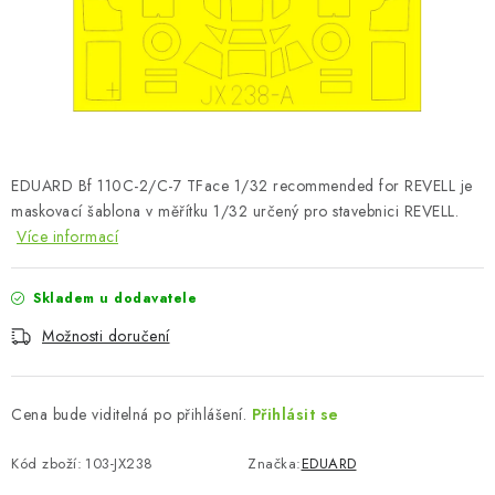
SKY RIDERS COFFEE
PRODÁVANÉ ZNAČKY
O nás
Doprava a platba
Obchodní podmínky
Podmínky ochrany osobních údajů
Reklamační řád
EDUARD Bf 110C-2/C-7 TFace 1/32 recommended for REVELL je
Velkoobchod (B2B)
FAQ
Hromadná objednávka
maskovací šablona v měřítku 1/32 určený pro stavebnici REVELL.
Více informací
Skladem u dodavatele
Možnosti doručení
Cena bude viditelná po přihlášení.
Přihlásit se
Kód zboží:
103-JX238
Značka:
EDUARD