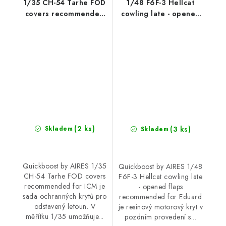
1/35 CH-54 Tarhe FOD
1/48 F6F-3 Hellcat
covers recommended
cowling late - opened
for ICM
flaps recommended
for Eduard
(2 ks)
(3 ks)
Skladem
Skladem
Quickboost by AIRES 1/35
Quickboost by AIRES 1/48
CH-54 Tarhe FOD covers
F6F-3 Hellcat cowling late
recommended for ICM je
- opened flaps
sada ochranných krytů pro
recommended for Eduard
odstavený letoun. V
je resinový motorový kryt v
měřítku 1/35 umožňuje...
pozdním provedení s...