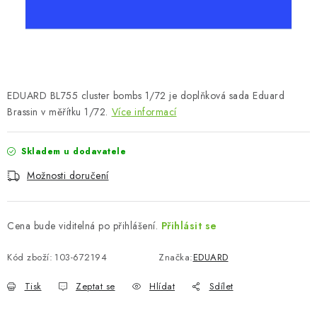
SKY RIDERS COFFEE
PRODÁVANÉ ZNAČKY
O nás
Doprava a platba
Obchodní podmínky
EDUARD BL755 cluster bombs 1/72 je doplňková sada Eduard
Podmínky ochrany osobních údajů
Reklamační řád
Brassin v měřítku 1/72.
Více informací
Velkoobchod (B2B)
FAQ
Hromadná objednávka
Skladem u dodavatele
Možnosti doručení
Cena bude viditelná po přihlášení.
Přihlásit se
Kód zboží:
103-672194
Značka:
EDUARD
Tisk
Zeptat se
Hlídat
Sdílet