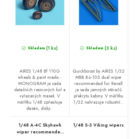
(1 ks)
(3 ks)
Skladem
Skladem
AIRES 1/48 Bf 110G
Quickboost by AIRES 1/32
wheels & paint masks -
MBB Bö-105 dual wiper
MONOGRAM je sada
recommended for Revell
detailních resinových kol a
je sada jemných stěračů
vyřezaných masek. V
překrytu kabiny. V měřítku
měřítku 1/48 zpřesňuje
1/32 nahrazuje robustní...
dezén, disky...
1/48 A-4C Skyhawk
1/48 S-3 Viking wipers
wiper recommended
for Hobby Boss