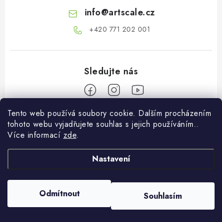
info
@
artscale.cz
+420 771 202 001​
Tento web používá soubory cookie. Dalším procházením
Z
tohoto webu vyjadřujete souhlas s jejich používáním..
á
Více informací
zde
.
Informace pro vás
p
a
Nastavení
O nás
Můj účet
t
Doprava a platba
í
Přihlásit se
Odmítnout
Souhlasím
Copyright 2026
Art Scale Kit Distribution
. Všechna práva vyhrazena.
Obchodní podmínky
Registrace
Vytvořil Shoptet Premium
Podmínky ochrany osobních údajů