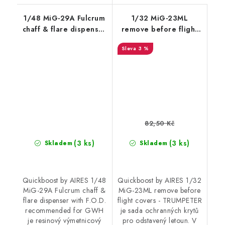
1/48 MiG-29A Fulcrum
1/32 MiG-23ML
chaff & flare dispenser
remove before flight
with F.O.D.
covers - TRUMPETER
3 %
recommended for
GWH
82,50 Kč
(3 ks)
(3 ks)
Skladem
Skladem
Quickboost by AIRES 1/48
Quickboost by AIRES 1/32
MiG-29A Fulcrum chaff &
MiG-23ML remove before
flare dispenser with F.O.D.
flight covers - TRUMPETER
recommended for GWH
je sada ochranných krytů
je resinový výmetnicový
pro odstavený letoun. V