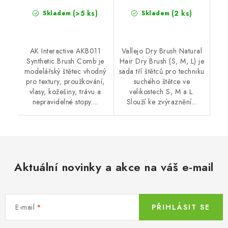
(>5 ks)
(2 ks)
Skladem
Skladem
AK Interactive AKB011
Vallejo Dry Brush Natural
Synthetic Brush Comb je
Hair Dry Brush (S, M, L) je
modelářský štětec vhodný
sada tří štětců pro techniku
pro textury, proužkování,
suchého štětce ve
vlasy, kožešiny, trávu a
velikostech S, M a L.
nepravidelné stopy....
Slouží ke zvýraznění...
Aktuální novinky a akce na váš e-mail
E-mail
PŘIHLÁSIT SE