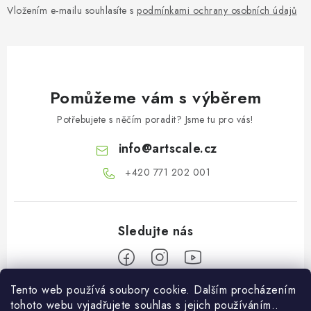
Vložením e-mailu souhlasíte s
podmínkami ochrany osobních údajů
Pomůžeme vám s výběrem
Potřebujete s něčím poradit? Jsme tu pro vás!
info
@
artscale.cz
+420 771 202 001​
Tento web používá soubory cookie. Dalším procházením
Z
tohoto webu vyjadřujete souhlas s jejich používáním..