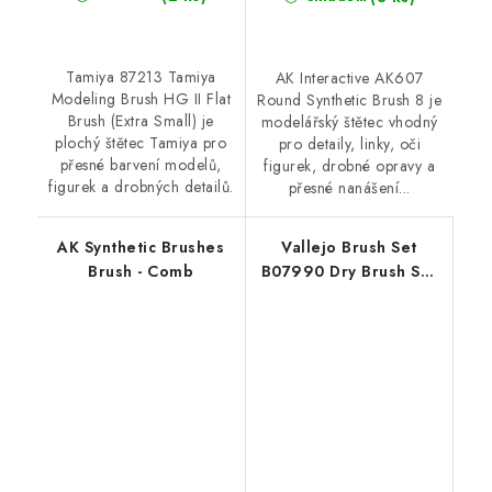
Tamiya 87213 Tamiya
AK Interactive AK607
Modeling Brush HG II Flat
Round Synthetic Brush 8 je
Brush (Extra Small) je
modelářský štětec vhodný
plochý štětec Tamiya pro
pro detaily, linky, oči
přesné barvení modelů,
figurek, drobné opravy a
figurek a drobných detailů.
přesné nanášení...
AK Synthetic Brushes
Vallejo Brush Set
Brush - Comb
B07990 Dry Brush Set
Natural Hair (S, M & L)
Dry Brush