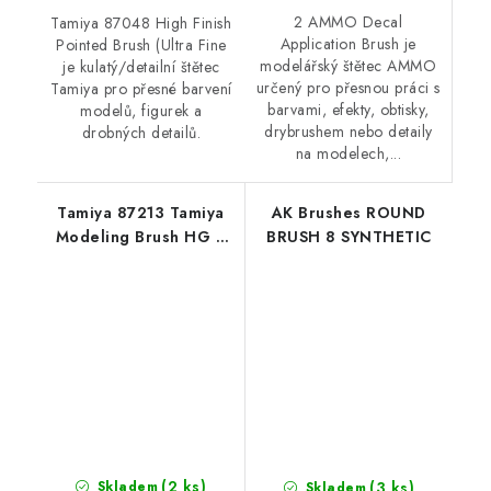
2 AMMO Decal
Tamiya 87048 High Finish
Application Brush je
Pointed Brush (Ultra Fine
modelářský štětec AMMO
je kulatý/detailní štětec
určený pro přesnou práci s
Tamiya pro přesné barvení
barvami, efekty, obtisky,
modelů, figurek a
drybrushem nebo detaily
drobných detailů.
na modelech,...
Tamiya 87213 Tamiya
AK Brushes ROUND
Modeling Brush HG II
BRUSH 8 SYNTHETIC
Flat Brush (Extra Small)
(2 ks)
(3 ks)
Skladem
Skladem