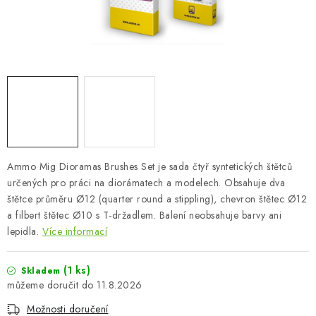
SKY RIDERS COFFEE
PRODÁVANÉ ZNAČKY
O nás
Doprava a platba
Obchodní podmínky
Podmínky ochrany osobních údajů
Reklamační řád
Velkoobchod (B2B)
FAQ
Hromadná objednávka
Ammo Mig Dioramas Brushes Set je sada čtyř syntetických štětců
určených pro práci na diorámatech a modelech. Obsahuje dva
štětce průměru Ø12 (quarter round a stippling), chevron štětec Ø12
a filbert štětec Ø10 s T-držadlem. Balení neobsahuje barvy ani
lepidla.
Více informací
(1 ks)
Skladem
11.8.2026
Možnosti doručení