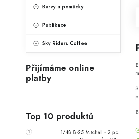
Barvy a pomůcky
Publikace
Sky Riders Coffee
Přijímáme online
E
m
platby
S
p
B
Top 10 produktů
1/48 B-25 Mitchell - 2 pc.