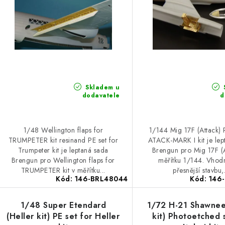
Skladem u
dodavatele
d
1/48 Wellington flaps for
1/144 Mig 17F (Attack) P
TRUMPETER kit resinand PE set for
ATACK-MARK I kit je lep
Trumpeter kit je leptaná sada
Brengun pro Mig 17F (A
Brengun pro Wellington flaps for
měřítku 1/144. Vhod
TRUMPETER kit v měřítku...
přesnější stavbu,.
Kód:
146-BRL48044
Kód:
146
1/48 Super Etendard
1/72 H-21 Shawnee 
(Heller kit) PE set for Heller
kit) Photoetched 