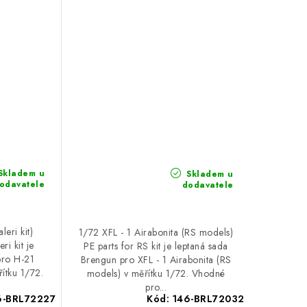
Skladem u
Skladem u
odavatele
dodavatele
eri kit)
1/72 XFL - 1 Airabonita (RS models)
ri kit je
PE parts for RS kit je leptaná sada
pro H-21
Brengun pro XFL - 1 Airabonita (RS
řítku 1/72.
models) v měřítku 1/72. Vhodné
pro...
6-BRL72227
Kód:
146-BRL72032