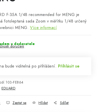
D F-35A 1/48 recommended for MENG je
á fotoleptaná sada Zoom v měřítku 1/48 určený
tavebnici MENG.
Více informací
ladem u dodavatele
žnosti doručení
a bude viditelná po přihlášení.
Přihlásit se
ží:
103-FE864
:
EDUARD
k
Zeptat se
Hlídat
Sdílet