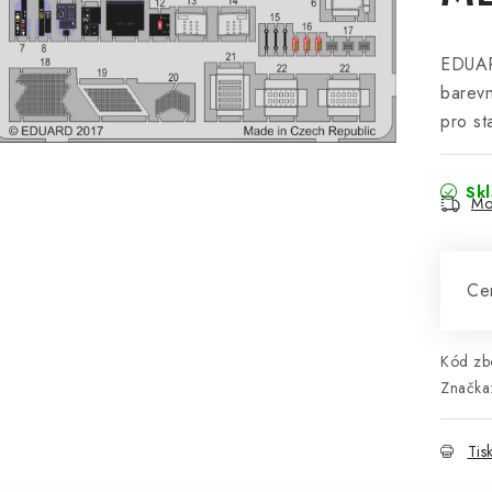
EDUAR
barevn
pro s
Sk
Mo
Cen
Kód zbo
Značka
Tis