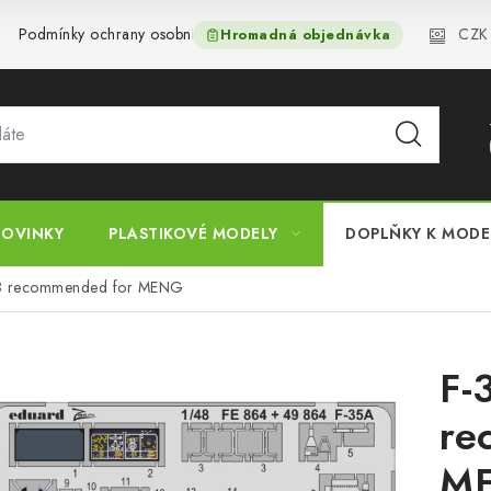
CZK
Podmínky ochrany osobních údajů
Reklamační řád
Velkoo
Hromadná objednávka
OVINKY
PLASTIKOVÉ MODELY
DOPLŇKY K MOD
8 recommended for MENG
F-
re
M