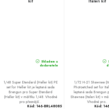
kit
Italeri kit
Skladem u
dodavatele
d
1/48 Super Etendard (Heller kit) PE
1/72 H-21 Shawnee (Ital
set for Heller kit je leptaná sada
Photoetched set for Itale
Brengun pro Super Etendard
leptaná sada Brengun 
(Heller kit) v měřítku 1/48. Vhodné
Shawnee (Italeri kit) v mě
pro přesnější...
Vhodné pro...
Kód:
146-BRL48085
Kód:
14