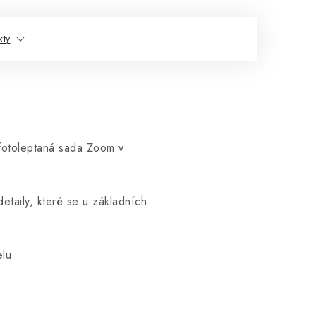
kty
fotoleptaná sada Zoom v
taily, které se u základních
lu.