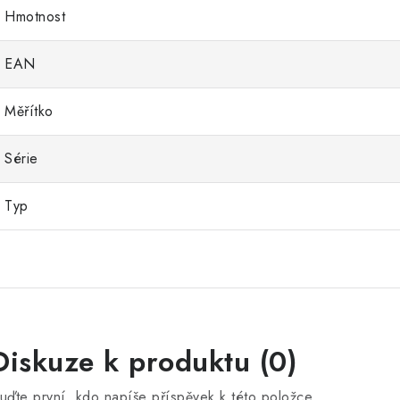
Hmotnost
EAN
Měřítko
Série
Typ
Diskuze k produktu (0)
uďte první, kdo napíše příspěvek k této položce.