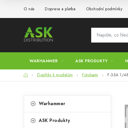
Přejít
O nás
Doprava a platba
Obchodní podmínky
na
obsah
WARHAMMER
ASK PRODUKTY
N
Domů
Doplňky k modelům
Fotolepty
F-35A 1/4
P
K
Přeskočit
Warhammer
kategorie
a
o
t
s
ASK Produkty