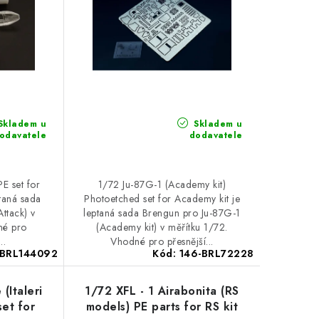
Skladem u
Skladem u
odavatele
dodavatele
E set for
1/72 Ju-87G-1 (Academy kit)
taná sada
Photoetched set for Academy kit je
ttack) v
leptaná sada Brengun pro Ju-87G-1
né pro
(Academy kit) v měřítku 1/72.
..
Vhodné pro přesnější...
-BRL144092
Kód:
146-BRL72228
(Italeri
1/72 XFL - 1 Airabonita (RS
set for
models) PE parts for RS kit