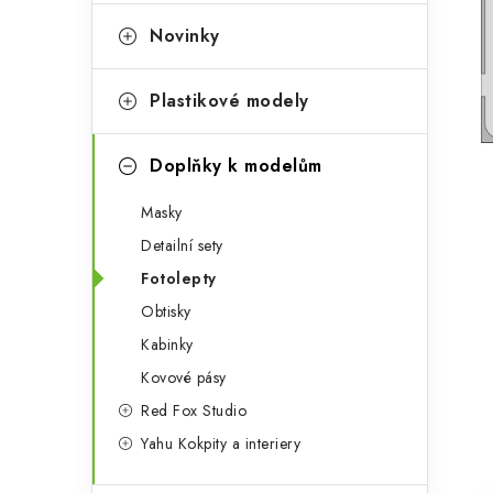
e
t
g
Novinky
r
o
a
r
Plastikové modely
n
i
Doplňky k modelům
e
n
Masky
í
Detailní sety
p
Fotolepty
a
Obtisky
n
Kabinky
Kovové pásy
e
Red Fox Studio
l
Yahu Kokpity a interiery