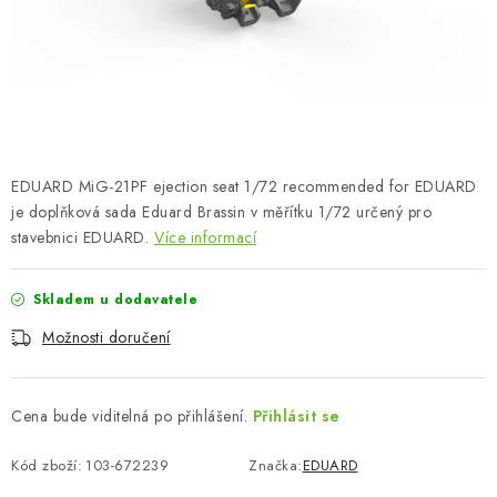
SKY RIDERS COFFEE
PRODÁVANÉ ZNAČKY
O nás
Doprava a platba
Obchodní podmínky
Podmínky ochrany osobních údajů
Reklamační řád
EDUARD MiG-21PF ejection seat 1/72 recommended for EDUARD
Velkoobchod (B2B)
FAQ
Hromadná objednávka
je doplňková sada Eduard Brassin v měřítku 1/72 určený pro
stavebnici EDUARD.
Více informací
Skladem u dodavatele
Možnosti doručení
Cena bude viditelná po přihlášení.
Přihlásit se
Kód zboží:
103-672239
Značka:
EDUARD