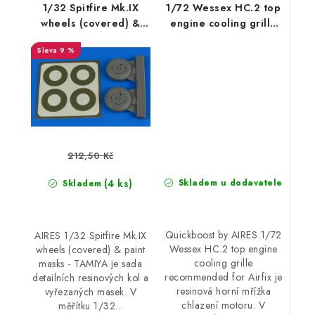
1/32 Spitfire Mk.IX
1/72 Wessex HC.2 top
wheels (covered) &
engine cooling grille
paint masks - TAMIYA
recommended for
9 %
Airfix
212,50 Kč
(4 ks)
Skladem u dodavatele
Skladem
Quickboost by AIRES 1/72
AIRES 1/32 Spitfire Mk.IX
Wessex HC.2 top engine
wheels (covered) & paint
cooling grille
masks - TAMIYA je sada
recommended for Airfix je
detailních resinových kol a
resinová horní mřížka
vyřezaných masek. V
chlazení motoru. V
měřítku 1/32...