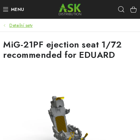
Přejít
Hleda
na
obsah
Detailní sety
WARHAMMER
MiG-21PF ejection seat 1/72
ASK PRODUKTY
recommended for EDUARD
NOVINKY
PLASTIKOVÉ MODELY
DOPLŇKY K MODELŮM
BARVY A POMŮCKY
PUBLIKACE