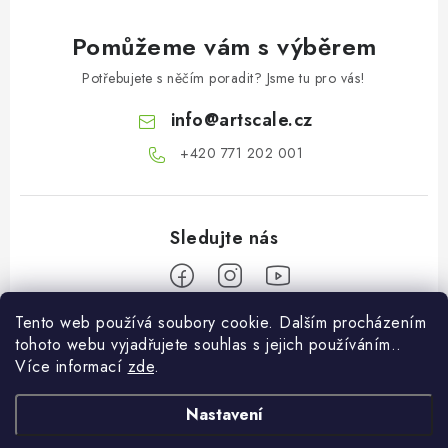
Pomůžeme vám s výběrem
Potřebujete s něčím poradit? Jsme tu pro vás!
info
@
artscale.cz
+420 771 202 001​
Tento web používá soubory cookie. Dalším procházením
Z
tohoto webu vyjadřujete souhlas s jejich používáním..
á
Více informací
zde
.
Informace pro vás
p
a
Nastavení
O nás
Můj účet
t