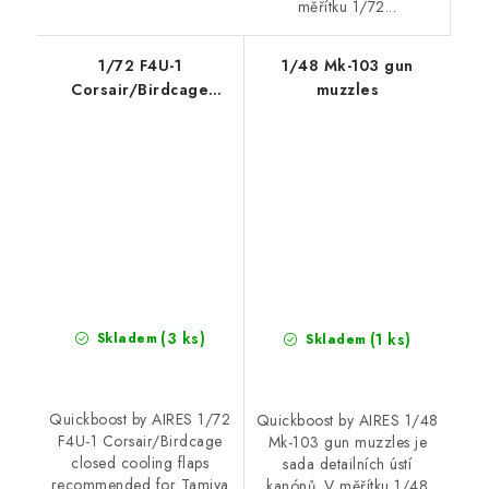
měřítku 1/72...
1/72 F4U-1
1/48 Mk-103 gun
Corsair/Birdcage
muzzles
closed cooling flaps
recommended for
Tamiya
(3 ks)
(1 ks)
Skladem
Skladem
Quickboost by AIRES 1/72
Quickboost by AIRES 1/48
F4U-1 Corsair/Birdcage
Mk-103 gun muzzles je
closed cooling flaps
sada detailních ústí
recommended for Tamiya
kanónů. V měřítku 1/48