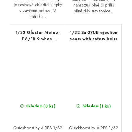
je resinové chladicí klapky
nahrazují plné či příliš
v zavřené poloze. V
silné díly stavebnice...
měřítku...
1/32 Gloster Meteor
1/32 Su-27UB ejection
F.8/FR.9 wheel
seats with safety belts
fenders recommended
for Revell
(3 ks)
(1 ks)
Skladem
Skladem
Quickboost by AIRES 1/32
Quickboost by AIRES 1/32