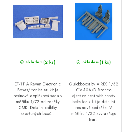
Italeri kit
safety belts for x kit
(2 ks)
(1 ks)
Skladem
Skladem
EF-111A Raven Electronic
Quickboost by AIRES 1/32
Boxes/ for Italeri kit je
OV-10A/D Bronco
resinová doplňková sada v
ejection seat with safety
měřítku 1/72 od značky
belts for x kit je detailní
CMK. Detailní odlitky
resinová sedačka. V
otevřených boxů...
měřítku 1/32 zvýrazňuje
tvar...