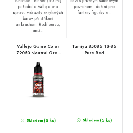
Airbrush Thinner (60 ml)
bázi s pružným saténovým
je ředidlo Vallejo pro
povrchem. Ideální pro
úpravu viskozity akrylových
fantasy figurky a...
barev při stříkání
airbrushem. Ředí barvu,
aniž...
Vallejo Game Color
Tamiya 85086 TS-86
72050 Neutral Grey
Pure Red
Color (18 ml)
(5 ks)
(5 ks)
Skladem
Skladem