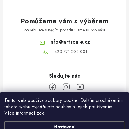
Pomůžeme vám s výběrem
Potřebujete s něčím poradit? Jsme tu pro vás!
info
@
artscale.cz
+420 771 202 001​
Tento web používá soubory cookie. Dalším procházením
Z
tohoto webu vyjadřujete souhlas s jejich používáním..
á
Více informací
zde
.
Informace pro vás
p
a
Nastavení
O nás