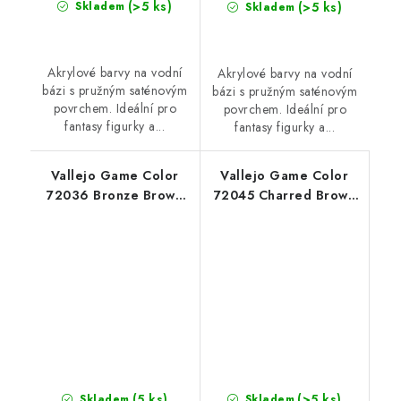
(>5 ks)
(>5 ks)
Skladem
Skladem
Akrylové barvy na vodní
Akrylové barvy na vodní
bázi s pružným saténovým
bázi s pružným saténovým
povrchem. Ideální pro
povrchem. Ideální pro
fantasy figurky a...
fantasy figurky a...
Vallejo Game Color
Vallejo Game Color
72036 Bronze Brown
72045 Charred Brown
Color (18 ml)
Color (18 ml)
(5 ks)
(>5 ks)
Skladem
Skladem