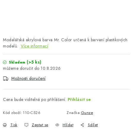
SKY RIDERS COFFEE
PRODÁVANÉ ZNAČKY
O nás
Doprava a platba
Obchodní podmínky
Modelářská akrylová barva Mr. Color určená k barvení plastikových
Podmínky ochrany osobních údajů
Reklamační řád
modelů.
Více informací
Velkoobchod (B2B)
FAQ
Hromadná objednávka
(>5 ks)
Skladem
10.8.2026
Možnosti doručení
Cena bude viditelná po přihlášení.
Přihlásit se
Kód zboží:
110-C526
Značka:
Gunze
Tisk
Zeptat se
Hlídat
Sdílet