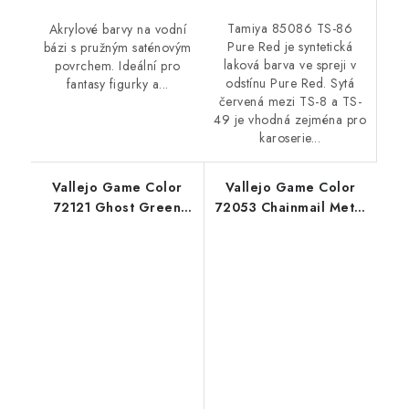
Tamiya 85086 TS-86
Akrylové barvy na vodní
Pure Red je syntetická
bázi s pružným saténovým
laková barva ve spreji v
povrchem. Ideální pro
odstínu Pure Red. Sytá
fantasy figurky a...
červená mezi TS-8 a TS-
49 je vhodná zejména pro
karoserie...
Vallejo Game Color
Vallejo Game Color
72121 Ghost Green
72053 Chainmail Metal
Color (18 ml)
(18 ml)