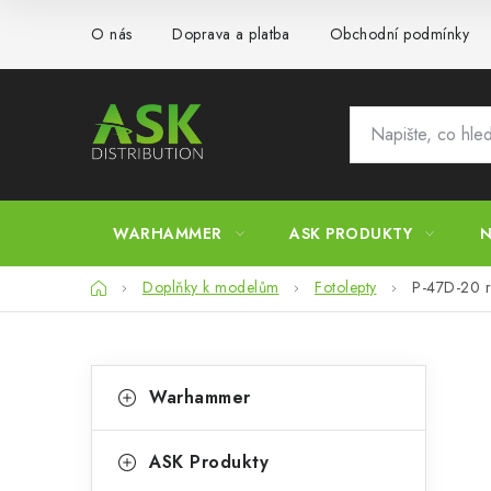
Přejít
O nás
Doprava a platba
Obchodní podmínky
na
obsah
WARHAMMER
ASK PRODUKTY
N
Domů
Doplňky k modelům
Fotolepty
P-47D-20
P
K
Přeskočit
Warhammer
kategorie
a
o
t
s
ASK Produkty