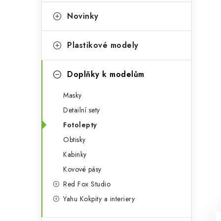
e
t
g
Novinky
r
o
a
r
Plastikové modely
n
i
Doplňky k modelům
e
n
Masky
í
Detailní sety
p
Fotolepty
a
Obtisky
n
Kabinky
Kovové pásy
e
Red Fox Studio
l
Yahu Kokpity a interiery