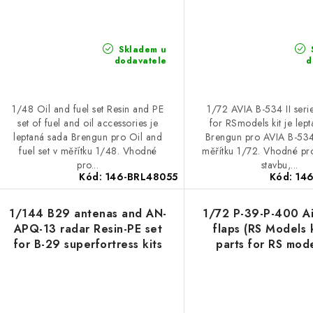
Skladem u
dodavatele
d
1/48 Oil and fuel set Resin and PE
1/72 AVIA B-534 II serie
set of fuel and oil accessories je
for RSmodels kit je lep
leptaná sada Brengun pro Oil and
Brengun pro AVIA B-534 
fuel set v měřítku 1/48. Vhodné
měřítku 1/72. Vhodné pro
pro...
stavbu,...
Kód:
146-BRL48055
Kód:
14
1/144 B29 antenas and AN-
1/72 P-39-P-400 A
APQ-13 radar Resin-PE set
flaps (RS Models k
for B-29 superfortress kits
parts for RS mode