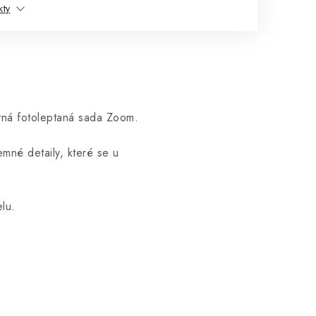
kty
ná fotoleptaná sada Zoom.
mné detaily, které se u
lu.