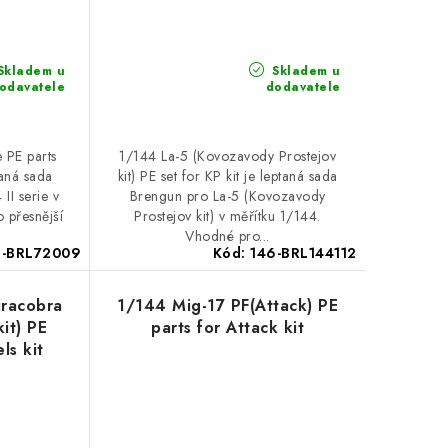
Skladem u
Skladem u
odavatele
dodavatele
 PE parts
1/144 La-5 (Kovozavody Prostejov
taná sada
kit) PE set for KP kit je leptaná sada
II serie v
Brengun pro La-5 (Kovozavody
 přesnější
Prostejov kit) v měřítku 1/144.
Vhodné pro...
6-BRL72009
Kód:
146-BRL144112
iracobra
1/144 Mig-17 PF(Attack) PE
it) PE
parts for Attack kit
ls kit