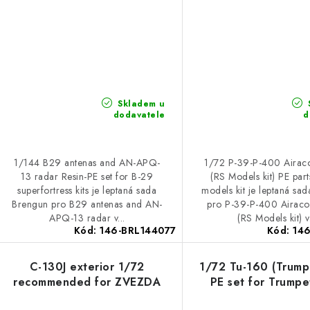
Skladem u
dodavatele
d
1/144 B29 antenas and AN-APQ-
1/72 P-39-P-400 Airaco
13 radar Resin-PE set for B-29
(RS Models kit) PE part
superfortress kits je leptaná sada
models kit je leptaná sa
Brengun pro B29 antenas and AN-
pro P-39-P-400 Airacob
APQ-13 radar v...
(RS Models kit) v.
Kód:
146-BRL144077
Kód:
14
C-130J exterior 1/72
1/72 Tu-160 (Trumpe
recommended for ZVEZDA
PE set for Trumpe