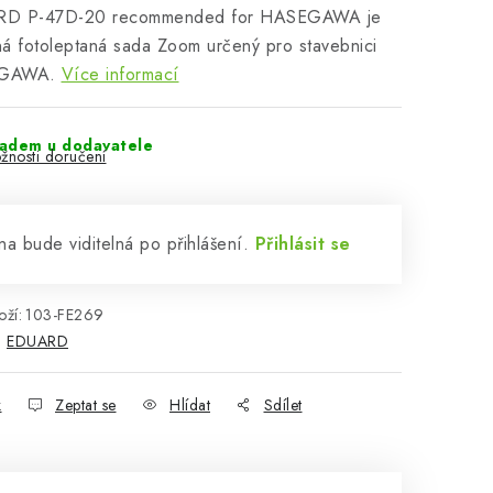
D P-47D-20 recommended for HASEGAWA je
á fotoleptaná sada Zoom určený pro stavebnici
GAWA.
Více informací
ladem u dodavatele
žnosti doručení
a bude viditelná po přihlášení.
Přihlásit se
ží:
103-FE269
:
EDUARD
k
Zeptat se
Hlídat
Sdílet