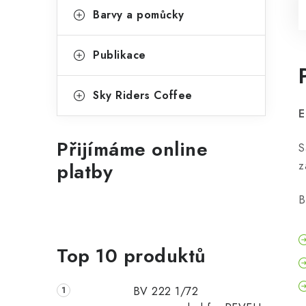
Barvy a pomůcky
Publikace
Sky Riders Coffee
E
Přijímáme online
S
platby
z
B
Top 10 produktů
BV 222 1/72