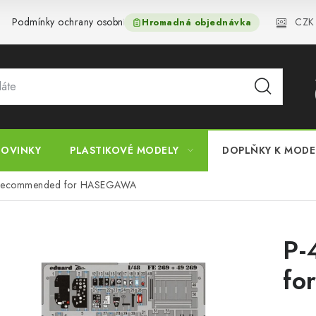
CZK
Podmínky ochrany osobních údajů
Reklamační řád
Velkoo
Hromadná objednávka
OVINKY
PLASTIKOVÉ MODELY
DOPLŇKY K MOD
 recommended for HASEGAWA
P-
fo