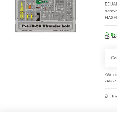
EDUAR
barevn
HASE
Sk
Mo
Cen
Kód zbo
Značka
Tis