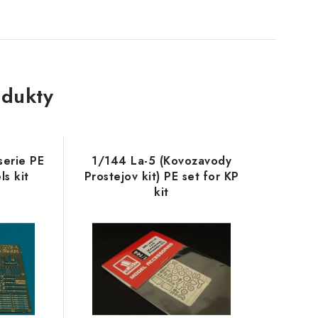
dukty
serie PE
1/144 La-5 (Kovozavody
ls kit
Prostejov kit) PE set for KP
kit