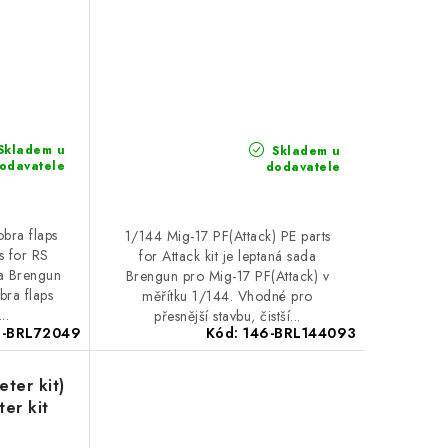
Skladem u
Skladem u
odavatele
dodavatele
bra flaps
1/144 Mig-17 PF(Attack) PE parts
s for RS
for Attack kit je leptaná sada
da Brengun
Brengun pro Mig-17 PF(Attack) v
ra flaps
měřítku 1/144. Vhodné pro
..
přesnější stavbu, čistší...
6-BRL72049
Kód:
146-BRL144093
ter kit)
ter kit