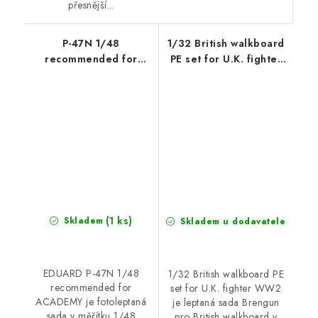
přesnější...
P-47N 1/48
1/32 British walkboard
recommended for
PE set for U.K. fighter
ACADEMY
WW2
(1 ks)
Skladem
Skladem u dodavatele
EDUARD P-47N 1/48
1/32 British walkboard PE
recommended for
set for U.K. fighter WW2
ACADEMY je fotoleptaná
je leptaná sada Brengun
sada v měřítku 1/48
pro British walkboard v