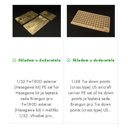
for Hasegawa kit
carrier PE set of tie
down points
Skladem u dodavatele
Skladem u dodavatele
1/32 Fw190D exterier
1/48 Tie down points
(Hasegawa kit) PE set for
(cross type) US aircraft
Hasegawa kit je leptaná
carrier PE set of tie down
sada Brengun pro
points je leptaná sada
Fw190D exterier
Brengun pro Tie down
(Hasegawa kit) v měřítku
points (cross type) US...
1/32. Vhodné pro...