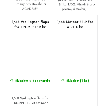
určený pro stavebnici
měřítku 1/32. Vhodné pro
ACADEMY.
přesnější stavbu,...
1/48 Wellington flaps
1/48 Meteor FR.9 for
for TRUMPETER kit
AIRFIX kit
resinand PE set for
Trumpeter kit
(1 ks)
Skladem u dodavatele
Skladem
1/48 Wellington flaps for
TRUMPETER kit resinand