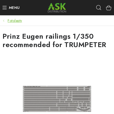
Přejít
Hleda
na
obsah
Fotolepty
WARHAMMER
Prinz Eugen railings 1/350
ASK PRODUKTY
recommended for TRUMPETER
NOVINKY
PLASTIKOVÉ MODELY
DOPLŇKY K MODELŮM
BARVY A POMŮCKY
PUBLIKACE