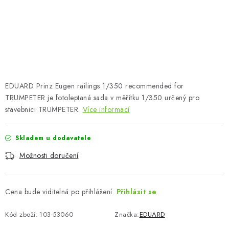
SKY RIDERS COFFEE
PRODÁVANÉ ZNAČKY
O nás
Doprava a platba
Obchodní podmínky
Podmínky ochrany osobních údajů
Reklamační řád
EDUARD Prinz Eugen railings 1/350 recommended for
Velkoobchod (B2B)
FAQ
Hromadná objednávka
TRUMPETER je fotoleptaná sada v měřítku 1/350 určený pro
stavebnici TRUMPETER.
Více informací
Skladem u dodavatele
Možnosti doručení
Cena bude viditelná po přihlášení.
Přihlásit se
Kód zboží:
103-53060
Značka:
EDUARD