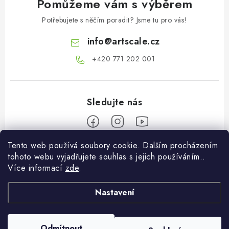
Pomůžeme vám s výběrem
Potřebujete s něčím poradit? Jsme tu pro vás!
info
@
artscale.cz
+420 771 202 001​
Tento web používá soubory cookie. Dalším procházením
Z
tohoto webu vyjadřujete souhlas s jejich používáním..
á
Více informací
zde
.
Informace pro vás
p
a
Nastavení
O nás
Můj účet
t
Doprava a platba
í
Přihlásit se
Odmítnout