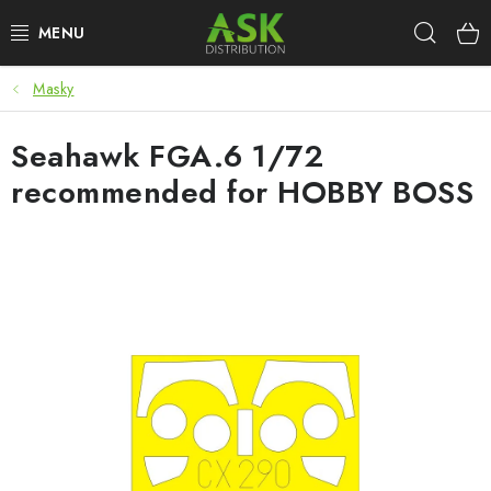
Přejít
Hleda
na
obsah
Masky
WARHAMMER
Seahawk FGA.6 1/72
ASK PRODUKTY
recommended for HOBBY BOSS
NOVINKY
PLASTIKOVÉ MODELY
DOPLŇKY K MODELŮM
BARVY A POMŮCKY
PUBLIKACE