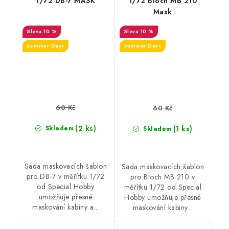
1/72 DB-7 MASK
1/72 Bloch MB 210
Mask
10 %
10 %
Summer Days
Summer Days
60 Kč
60 Kč
(2 ks)
(1 ks)
Skladem
Skladem
Sada maskovacích šablon
Sada maskovacích šablon
pro DB-7 v měřítku 1/72
pro Bloch MB 210 v
od Special Hobby
měřítku 1/72 od Special
umožňuje přesné
Hobby umožňuje přesné
maskování kabiny a...
maskování kabiny...