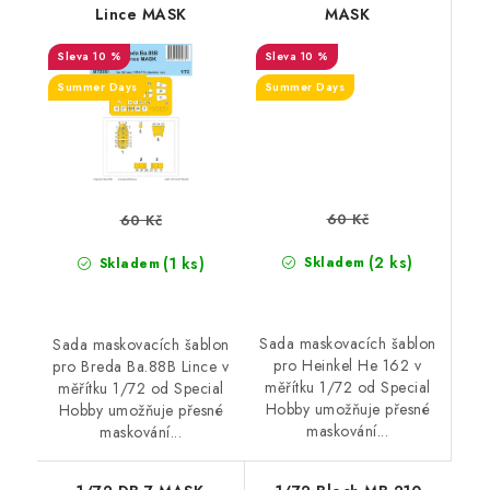
Lince MASK
MASK
10 %
10 %
Summer Days
Summer Days
60 Kč
60 Kč
(2 ks)
(1 ks)
Skladem
Skladem
Sada maskovacích šablon
Sada maskovacích šablon
pro Heinkel He 162 v
pro Breda Ba.88B Lince v
měřítku 1/72 od Special
měřítku 1/72 od Special
Hobby umožňuje přesné
Hobby umožňuje přesné
maskování...
maskování...