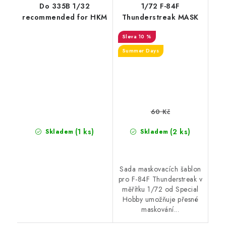
Do 335B 1/32
1/72 F-84F
recommended for HKM
Thunderstreak MASK
10 %
Summer Days
60 Kč
(1 ks)
(2 ks)
Skladem
Skladem
Sada maskovacích šablon
pro F-84F Thunderstreak v
měřítku 1/72 od Special
Hobby umožňuje přesné
maskování...