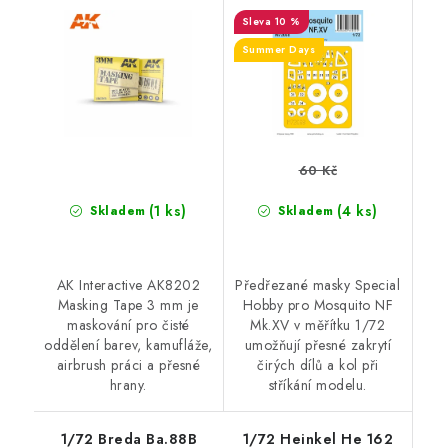
10 %
Summer Days
60 Kč
(1 ks)
(4 ks)
Skladem
Skladem
AK Interactive AK8202
Předřezané masky Special
Masking Tape 3 mm je
Hobby pro Mosquito NF
maskování pro čisté
Mk.XV v měřítku 1/72
oddělení barev, kamufláže,
umožňují přesné zakrytí
airbrush práci a přesné
čirých dílů a kol při
hrany.
stříkání modelu.
1/72 Breda Ba.88B
1/72 Heinkel He 162