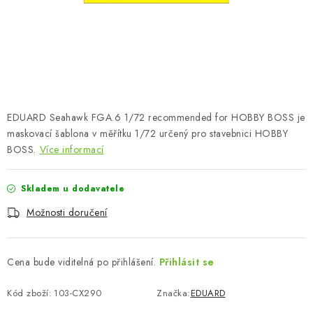
SKY RIDERS COFFEE
PRODÁVANÉ ZNAČKY
O nás
Doprava a platba
Obchodní podmínky
Podmínky ochrany osobních údajů
Reklamační řád
EDUARD Seahawk FGA.6 1/72 recommended for HOBBY BOSS je
Velkoobchod (B2B)
FAQ
Hromadná objednávka
maskovací šablona v měřítku 1/72 určený pro stavebnici HOBBY
BOSS.
Více informací
Skladem u dodavatele
Možnosti doručení
Cena bude viditelná po přihlášení.
Přihlásit se
Kód zboží:
103-CX290
Značka:
EDUARD