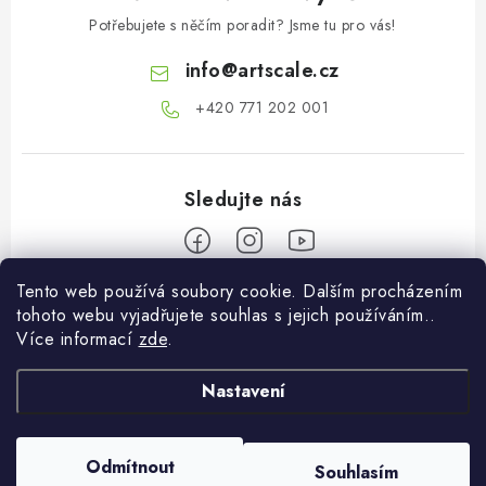
Potřebujete s něčím poradit? Jsme tu pro vás!
info
@
artscale.cz
+420 771 202 001​
Tento web používá soubory cookie. Dalším procházením
Z
tohoto webu vyjadřujete souhlas s jejich používáním..
á
Více informací
zde
.
Informace pro vás
p
a
Nastavení
O nás
Můj účet
t
Doprava a platba
í
Přihlásit se
Odmítnout
Souhlasím
Copyright 2026
Art Scale Kit Distribution
. Všechna práva vyhrazena.
Obchodní podmínky