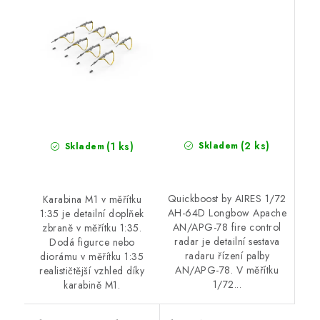
(2 ks)
(1 ks)
Skladem
Skladem
Quickboost by AIRES 1/72
Karabina M1 v měřítku
AH-64D Longbow Apache
1:35 je detailní doplňek
AN/APG-78 fire control
zbraně v měřítku 1:35.
radar je detailní sestava
Dodá figurce nebo
radaru řízení palby
diorámu v měřítku 1:35
AN/APG-78. V měřítku
realističtější vzhled díky
1/72...
karabině M1.