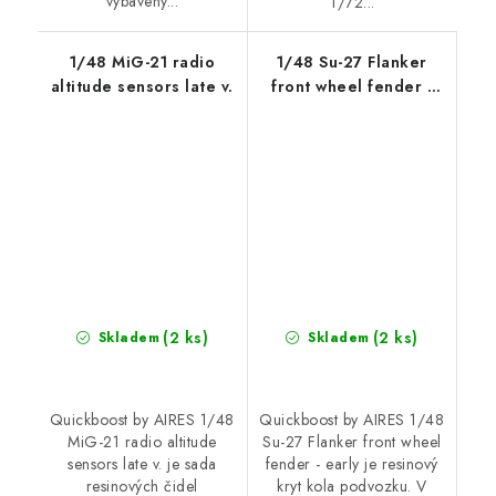
vybaveny...
1/72...
1/48 MiG-21 radio
1/48 Su-27 Flanker
altitude sensors late v.
front wheel fender -
early
(2 ks)
(2 ks)
Skladem
Skladem
Quickboost by AIRES 1/48
Quickboost by AIRES 1/48
MiG-21 radio altitude
Su-27 Flanker front wheel
sensors late v. je sada
fender - early je resinový
resinových čidel
kryt kola podvozku. V