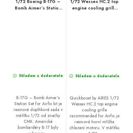
1/72 Boeing B-17G –
1/72 Wessex HC.2 top
Bomb Aimer´s Station
engine cooling grille
Set for
recommended for
Airfix
Skladem u dodavatele
Skladem u dodavatele
B-17G – Bomb Aimer´s
Quickboost by AIRES 1/72
Station Set for Airfix kit je
Wessex HC.2 top engine
resinová doplňková sada v
cooling grille
měřítku 1/72 od značky
recommended for Airfix je
CMK. Americké
resinová horní mřížka
bombardéry B-17 byly
chlazení motoru. V měřítku