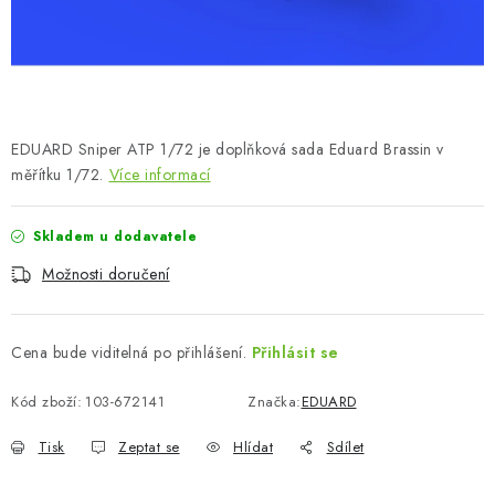
SKY RIDERS COFFEE
PRODÁVANÉ ZNAČKY
O nás
Doprava a platba
Obchodní podmínky
EDUARD Sniper ATP 1/72 je doplňková sada Eduard Brassin v
Podmínky ochrany osobních údajů
Reklamační řád
měřítku 1/72.
Více informací
Velkoobchod (B2B)
FAQ
Hromadná objednávka
Skladem u dodavatele
Možnosti doručení
Cena bude viditelná po přihlášení.
Přihlásit se
Kód zboží:
103-672141
Značka:
EDUARD
Tisk
Zeptat se
Hlídat
Sdílet