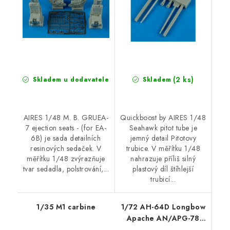
(2 ks)
Skladem u dodavatele
Skladem
AIRES 1/48 M. B. GRUEA-
Quickboost by AIRES 1/48
7 ejection seats - (for EA-
Seahawk pitot tube je
6B) je sada detailních
jemný detail Pitotovy
resinových sedaček. V
trubice. V měřítku 1/48
měřítku 1/48 zvýrazňuje
nahrazuje příliš silný
tvar sedadla, polstrování,...
plastový díl štíhlejší
trubicí...
1/35 M1 carbine
1/72 AH-64D Longbow
Apache AN/APG-78
fire control radar