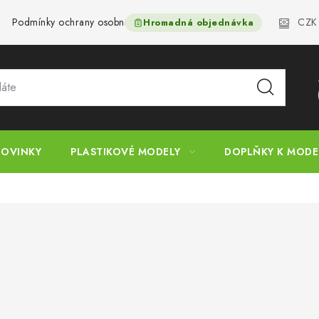
CZK
Podmínky ochrany osobních údajů
Reklamační řád
Velkoo
Hromadná objednávka
OVINKY
PLASTIKOVÉ MODELY
DOPLŇKY K MOD