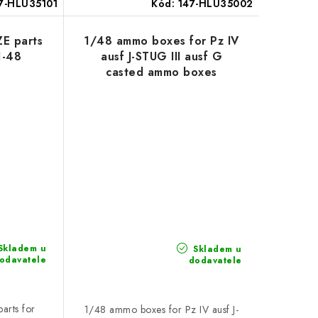
7-HLU35101
Kód:
147-HLU35002
E parts
1/48 ammo boxes for Pz IV
1-48
ausf J-STUG III ausf G
casted ammo boxes
Skladem u
Skladem u
odavatele
dodavatele
rts for
1/48 ammo boxes for Pz IV ausf J-