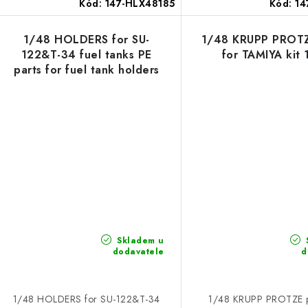
Kód:
147-HLX48185
Kód:
14
1/48 HOLDERS for SU-
1/48 KRUPP PROTZ
122&T-34 fuel tanks PE
for TAMIYA kit 
parts for fuel tank holders
Skladem u
dodavatele
d
1/48 HOLDERS for SU-122&T-34
1/48 KRUPP PROTZE pa