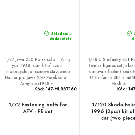
Skladem u
dodavatele
d
1/87 Jawa 250 Perak solo – Army
1/48 U S infantry SET PE
year1948 resin kit of czech
Tamiya figures set je k
motorcycle je resinová stavebnice
resinová a leptaná sada 
Hauler pro Jawa 250 Perak solo –
U S infantry SET v měří
Army year1948 v...
Hodí se...
Kód:
147-HLR87160
Kód:
14
1/72 Fastening belts for
1/120 Skoda Felic
AFV - PE set
1996 (2pcs) kit o
car (two piec