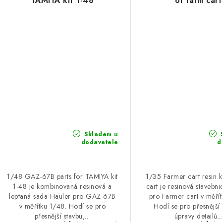
TAMIYA kit 1-48
of farm cart
Skladem u
dodavatele
d
1/48 GAZ-67B parts for TAMIYA kit
1/35 Farmer cart resin k
1-48 je kombinovaná resinová a
cart je resinová stavebn
leptaná sada Hauler pro GAZ-67B
pro Farmer cart v měří
v měřítku 1/48. Hodí se pro
Hodí se pro přesnější 
přesnější stavbu,...
úpravy detailů..