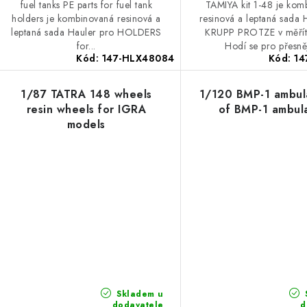
fuel tanks PE parts for fuel tank
TAMIYA kit 1-48 je kom
holders je kombinovaná resinová a
resinová a leptaná sada 
leptaná sada Hauler pro HOLDERS
KRUPP PROTZE v měřít
for...
Hodí se pro přesněj
Kód:
147-HLX48084
Kód:
14
1/87 TATRA 148 wheels
1/120 BMP-1 ambul
resin wheels for IGRA
of BMP-1 ambul
models
Skladem u
dodavatele
d