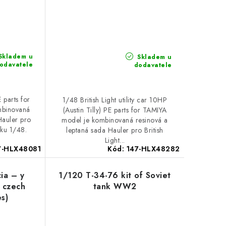
Skladem u
Skladem u
odavatele
dodavatele
 parts for
1/48 British Light utility car 10HP
ombinovaná
(Austin Tilly) PE parts for TAMIYA
Hauler pro
model je kombinovaná resinová a
tku 1/48.
leptaná sada Hauler pro British
Light...
7-HLX48081
Kód:
147-HLX48282
ia – y
1/120 T-34-76 kit of Soviet
f czech
tank WW2
es)