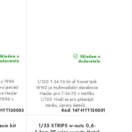
Skladem u
Skladem u
odavatele
dodavatele
– y 1996
1/120 T-34-76 kit of Soviet tank
two pieces)
WW2 je multimediální stavebnice
ice Hauler
Hauler pro T-34-76 v měřítku
 1996 v
1/120. Hodí se pro přesnější
.
stavbu, úpravy detailů...
-HTT120053
Kód:
147-HTT120001
sin kit
1/35 STRIPS w-nuts 0,6-