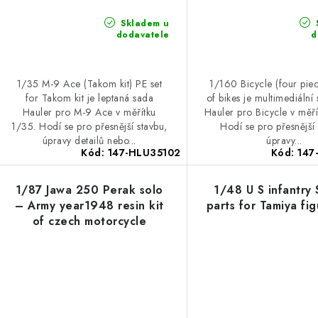
d
d
u
Skladem u
dodavatele
d
u
k
k
t
1/35 M-9 Ace (Takom kit) PE set
1/160 Bicycle (four piec
for Takom kit je leptaná sada
of bikes je multimediální
ů
Hauler pro M-9 Ace v měřítku
Hauler pro Bicycle v měř
ů
1/35. Hodí se pro přesnější stavbu,
Hodí se pro přesnější 
úpravy detailů nebo...
úpravy...
Kód:
147-HLU35102
Kód:
147
1/87 Jawa 250 Perak solo
1/48 U S infantry
– Army year1948 resin kit
parts for Tamiya fig
of czech motorcycle