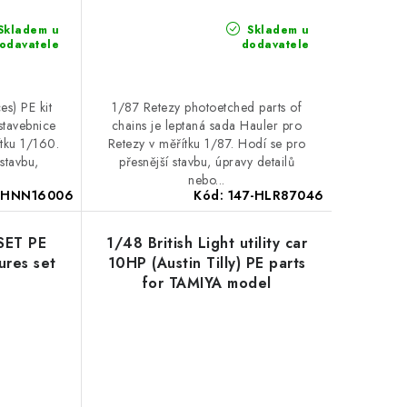
Skladem u
Skladem u
odavatele
dodavatele
es) PE kit
1/87 Retezy photoetched parts of
 stavebnice
chains je leptaná sada Hauler pro
ítku 1/160.
Retezy v měřítku 1/87. Hodí se pro
stavbu,
přesnější stavbu, úpravy detailů
nebo...
-HNN16006
Kód:
147-HLR87046
 SET PE
1/48 British Light utility car
ures set
10HP (Austin Tilly) PE parts
for TAMIYA model