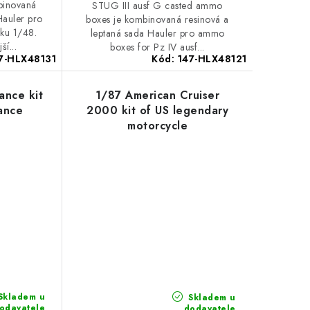
binovaná
STUG III ausf G casted ammo
Hauler pro
boxes je kombinovaná resinová a
ku 1/48.
leptaná sada Hauler pro ammo
ší...
boxes for Pz IV ausf...
7-HLX48131
Kód:
147-HLX48121
ance kit
1/87 American Cruiser
ance
2000 kit of US legendary
motorcycle
Skladem u
Skladem u
odavatele
dodavatele