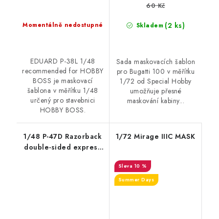
60 Kč
(2 ks)
Momentálně nedostupné
Skladem
EDUARD P-38L 1/48
Sada maskovacích šablon
recommended for HOBBY
pro Bugatti 100 v měřítku
BOSS je maskovací
1/72 od Special Hobby
šablona v měřítku 1/48
umožňuje přesné
určený pro stavebnici
maskování kabiny...
HOBBY BOSS.
1/48 P-47D Razorback
1/72 Mirage IIIC MASK
double-sided express
fit mask for MINIART
10 %
Summer Days