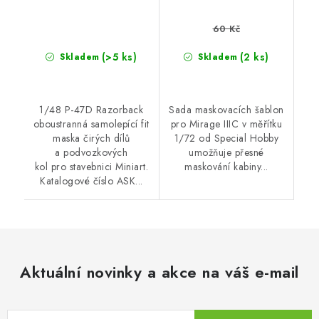
60 Kč
(>5 ks)
(2 ks)
Skladem
Skladem
1/48 P-47D Razorback
Sada maskovacích šablon
oboustranná samolepící fit
pro Mirage IIIC v měřítku
maska čirých dílů
1/72 od Special Hobby
a podvozkových
umožňuje přesné
kol pro stavebnici Miniart.
maskování kabiny...
Katalogové číslo ASK...
Aktuální novinky a akce na váš e-mail