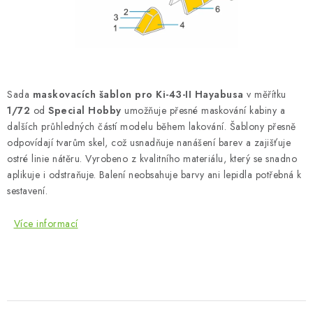
SKY RIDERS COFFEE
PRODÁVANÉ ZNAČKY
O nás
Doprava a platba
Obchodní podmínky
Sada
maskovacích šablon pro Ki-43-II Hayabusa
v měřítku
Podmínky ochrany osobních údajů
Reklamační řád
1/72
od
Special Hobby
umožňuje přesné maskování kabiny a
Velkoobchod (B2B)
FAQ
Hromadná objednávka
dalších průhledných částí modelu během lakování. Šablony přesně
odpovídají tvarům skel, což usnadňuje nanášení barev a zajišťuje
ostré linie nátěru. Vyrobeno z kvalitního materiálu, který se snadno
aplikuje i odstraňuje. Balení neobsahuje barvy ani lepidla potřebná k
sestavení.
Více informací