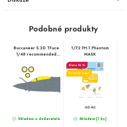
Podobné produkty
Buccaneer S.2D TFace
1/72 FH-1 Phantom
1/48 recommended
MASK
for TRUMPETER
10 %
Summer Days
60 Kč
(1 ks)
Skladem u dodavatele
Skladem