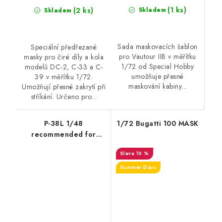
(1 ks)
(2 ks)
Skladem
Skladem
Sada maskovacích šablon
Speciální předřezané
pro Vautour IIB v měřítku
masky pro čiré díly a kola
1/72 od Special Hobby
modelů DC-2, C-33 a C-
umožňuje přesné
39 v měřítku 1/72.
maskování kabiny...
Umožňují přesné zakrytí při
stříkání. Určeno pro...
P-38L 1/48
1/72 Bugatti 100 MASK
recommended for
HOBBY BOSS
10 %
Summer Days