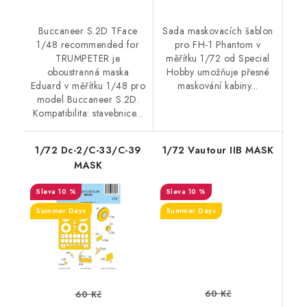
Buccaneer S.2D TFace
Sada maskovacích šablon
1/48 recommended for
pro FH-1 Phantom v
TRUMPETER je
měřítku 1/72 od Special
oboustranná maska
Hobby umožňuje přesné
Eduard v měřítku 1/48 pro
maskování kabiny...
model Buccaneer S.2D.
Kompatibilita: stavebnice...
1/72 Dc-2/C-33/C-39
1/72 Vautour IIB MASK
MASK
10 %
10 %
Summer Days
Summer Days
60 Kč
60 Kč