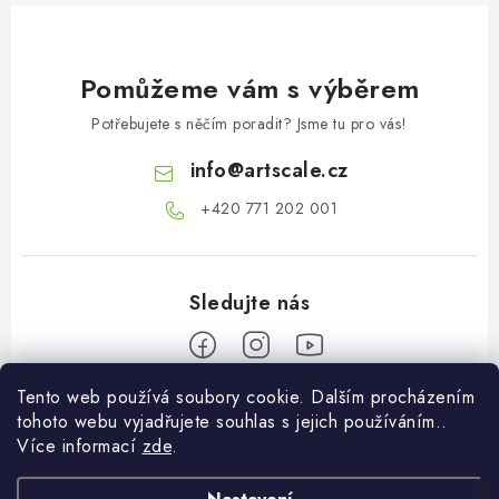
Pomůžeme vám s výběrem
Potřebujete s něčím poradit? Jsme tu pro vás!
info
@
artscale.cz
+420 771 202 001​
Tento web používá soubory cookie. Dalším procházením
Z
tohoto webu vyjadřujete souhlas s jejich používáním..
á
Více informací
zde
.
Informace pro vás
p