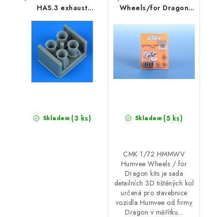
HAS.3 exhaust
Wheels/for Dragon
recommended for
kits
Italeri
(3 ks)
(5 ks)
Skladem
Skladem
CMK 1/72 HMMWV
Humvee Wheels / for
Dragon kits je sada
detailních 3D tištěných kol
určená pro stavebnice
vozidla Humvee od firmy
Dragon v měřítku...