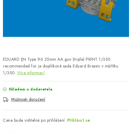
SKY RIDERS COFFEE
PRODÁVANÉ ZNAČKY
O nás
Doprava a platba
Obchodní podmínky
Podmínky ochrany osobních údajů
Reklamační řád
Velkoobchod (B2B)
FAQ
Hromadná objednávka
EDUARD IJN Type 96 25mm AA gun (triple) PRINT 1/350
recommended for je doplňková sada Eduard Brassin v měřítku
1/350.
Více informací
Skladem u dodavatele
Možnosti doručení
Cena bude viditelná po přihlášení.
Přihlásit se