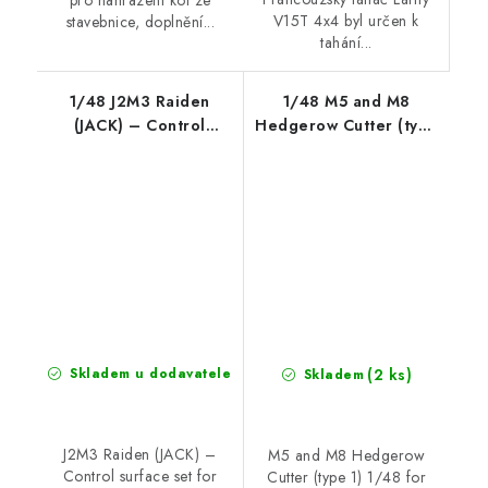
pro nahrazení kol ze
V15T 4x4 byl určen k
stavebnice, doplnění...
tahání...
1/48 J2M3 Raiden
1/48 M5 and M8
(JACK) – Control
Hedgerow Cutter (type
surface set for
1) for Tamiya kits
Hasegawa kit
(2 ks)
Skladem u dodavatele
Skladem
J2M3 Raiden (JACK) –
M5 and M8 Hedgerow
Control surface set for
Cutter (type 1) 1/48 for