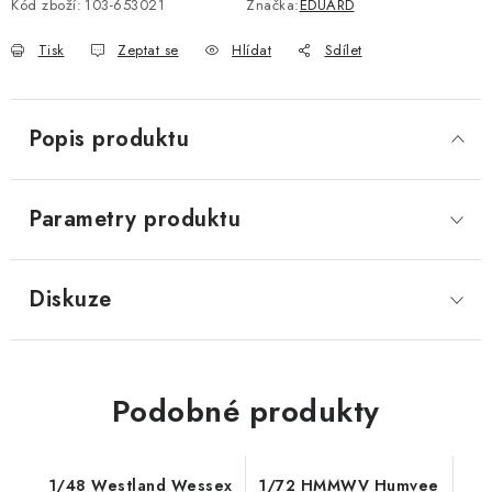
Kód zboží:
103-653021
Značka:
EDUARD
Tisk
Zeptat se
Hlídat
Sdílet
Popis produktu
Parametry produktu
Diskuze
Podobné produkty
1/48 Westland Wessex
1/72 HMMWV Humvee