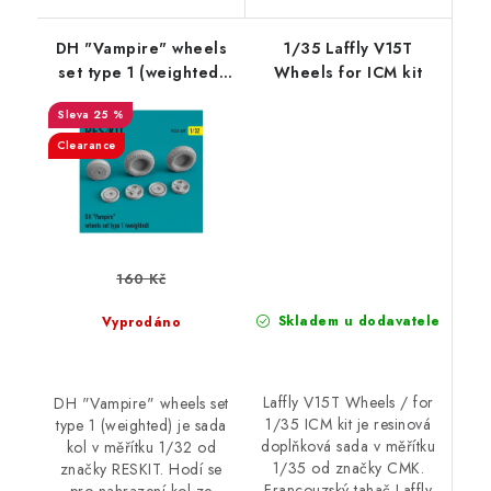
DH "Vampire" wheels
1/35 Laffly V15T
set type 1 (weighted)
Wheels for ICM kit
(1/32)
25 %
Clearance
160 Kč
Skladem u dodavatele
Vyprodáno
Laffly V15T Wheels / for
DH "Vampire" wheels set
1/35 ICM kit je resinová
type 1 (weighted) je sada
doplňková sada v měřítku
kol v měřítku 1/32 od
1/35 od značky CMK.
značky RESKIT. Hodí se
Francouzský tahač Laffly