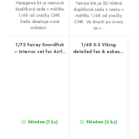
Hasegawa kit je resinová
Tamiya kits je 3D tištěná
doplňková sada v měřítku
doplňková sada z resinu v
1/48 od značky CMK.
měřítku 1/48 od značky
Sada obsahuje nové
CMK. Ve dnech po invazi
ovládací...
se v...
1/72 Fairey Swordfish
1/48 S-3 Viking
– Interior set for Airfix
detailed fan & exhaust
ki
turbine recommended
for
ITALERI/ESCI/AMT/ERLT
(1 ks)
(3 ks)
Skladem
Skladem