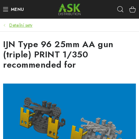
Přejít
Hleda
na
obsah
Detailní sety
WARHAMMER
IJN Type 96 25mm AA gun
ASK PRODUKTY
(triple) PRINT 1/350
NOVINKY
recommended for
PLASTIKOVÉ MODELY
DOPLŇKY K MODELŮM
BARVY A POMŮCKY
PUBLIKACE